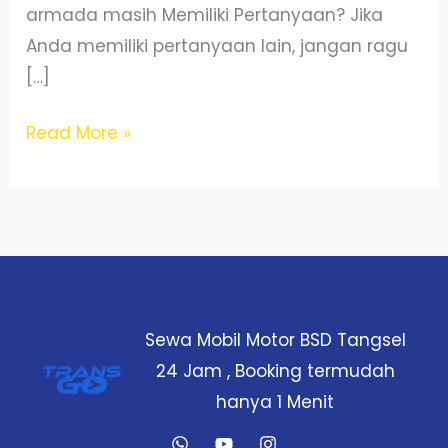
armada masih Memiliki Pertanyaan? Jika
Anda memiliki pertanyaan lain, jangan ragu
[…]
Sewa
Read More »
Mobil
Agya
Pagedangan
Tangerang
–
Murah
Sewa Mobil Motor BSD Tangsel
&
24 Jam , Booking termudah
Unit
hanya 1 Menit
Terawat