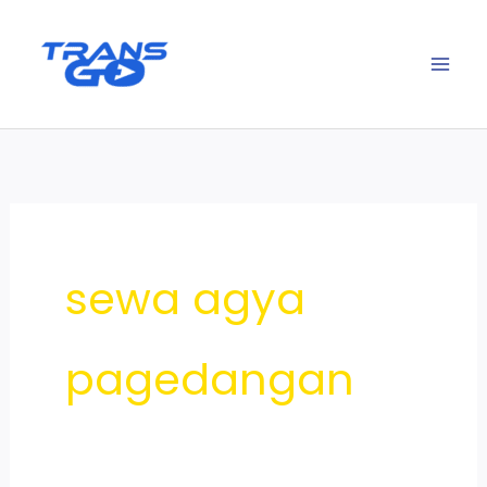
Lewati
ke
konten
sewa agya
pagedangan