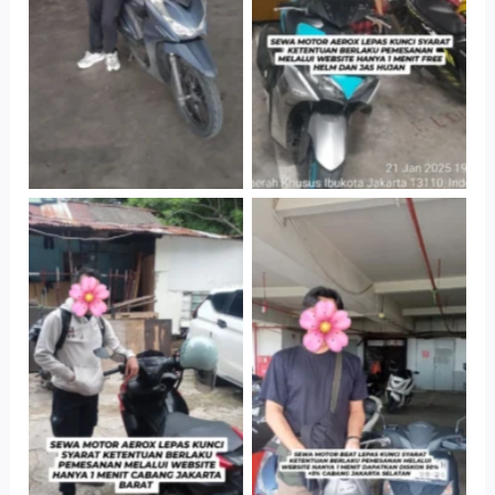
Parkir P6A
Parkir P6A
Cityplaza
Cabang Jakarta
Jatinegara Gedung
Barat
Parkir P6A