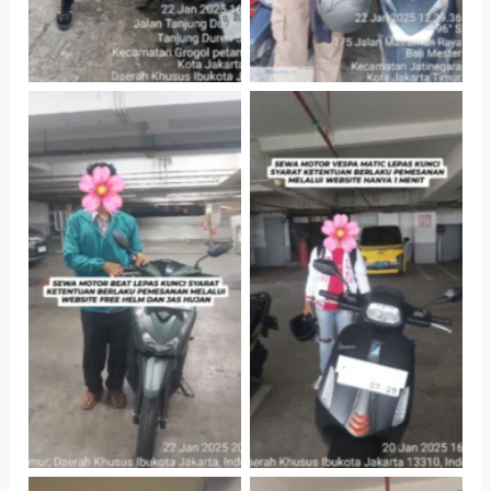
Cityplaza
Cityplaza
Jatinegara Gedung
Jatinegara Gedung
Parkir P6A
Parkir P6A