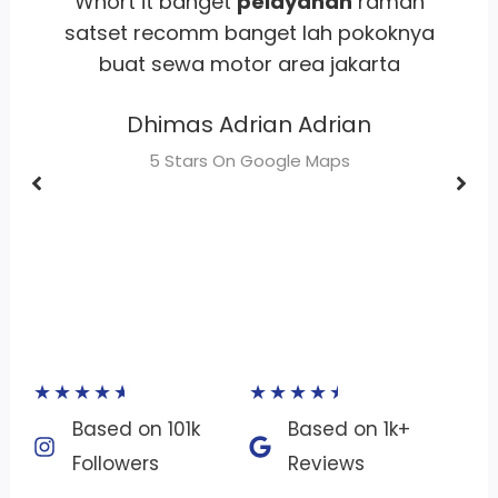
Transgo Cabang Surabaya, Josss
U
mantap proses cepat, syarat ga ribet,
cukup membantu untuk kebutuhan
perjalanan di surabaya buat orang dari
luar kota.
Luthfan
5 Stars On Google Maps
★
★
★
★
★
★
★
★
★
★
Based on 101k
Based on 1k+
Followers​
Reviews​