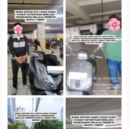
Hotel Kartika
Cityplaza
Chandra, Jakarta
Jatinegara Gedung
Selatan
Parkir P6A