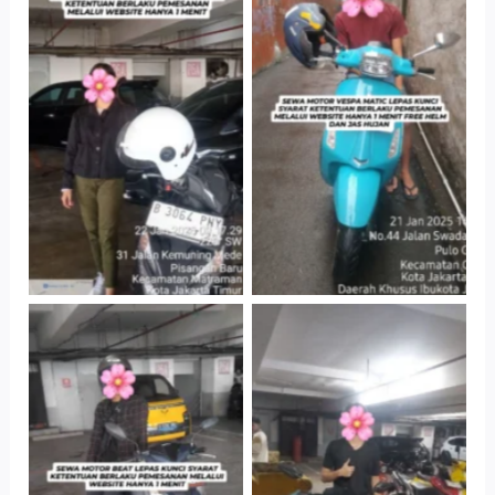
Cityplaza
Antar Jemput
Jatinegara Gedung
Kendaraan
Parkir P6A
Cityplaza
Cityplaza
Jatinegara Gedung
Jatinegara Gedung