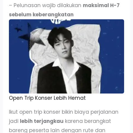
– Pelunasan wajib dilakukan
maksimal H-7
sebelum keberangkatan
Open Trip Konser Lebih Hemat
Ikut open trip konser bikin biaya perjalanan
jadi
lebih terjangkau
karena berangkat
bareng peserta lain dengan rute dan