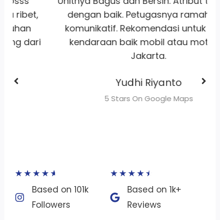
Unitnya Bagus dan Bersih. Atribut terawat
dengan baik. Petugasnya ramah dan
komunikatif. Rekomendasi untuk sewa
i
kendaraan baik mobil atau motor di
Jakarta.
Yudhi Riyanto
5 Stars On Google Maps
★
★
★
★
★
★
★
★
★
★
Based on 101k
Based on 1k+
Followers​
Reviews​