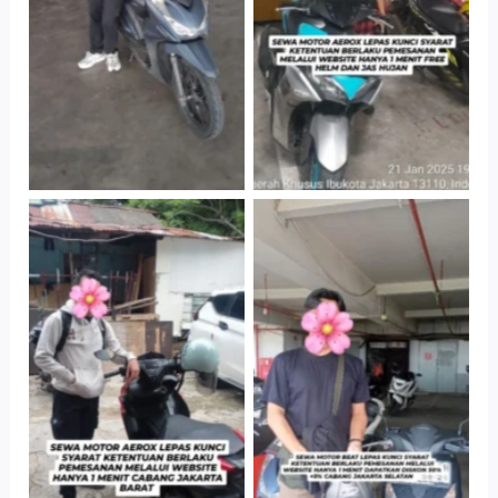
Parkir P6A
Parkir P6A
Cityplaza
Cabang Jakarta
Jatinegara Gedung
Barat
Parkir P6A