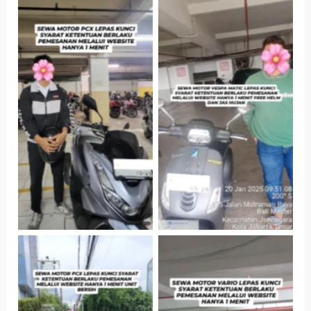
Hotel Kartika
Cityplaza
Chandra, Jakarta
Jatinegara Gedung
Selatan
Parkir P6A