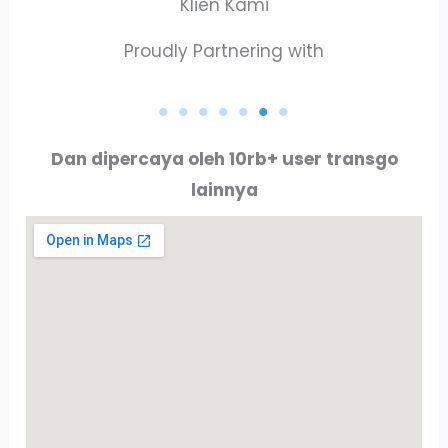
Klien Kami
Proudly Partnering with
PT. CATUR PUTRA
O
PT. PERTAMINA
GUNA PRATAMA
Dan dipercaya oleh 10rb+ user transgo
lainnya