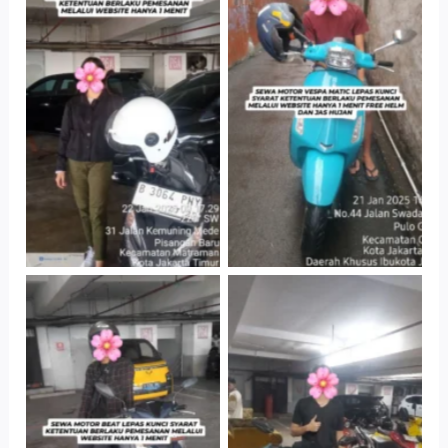
Cityplaza
Antar Jemput
Jatinegara Gedung
Kendaraan
Parkir P6A
Cityplaza
Cityplaza
Jatinegara Gedung
Jatinegara Gedung