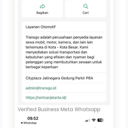
Verified Business Meta Whatsapp