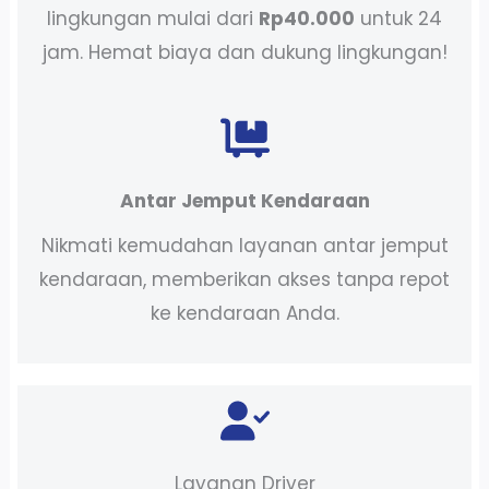
lingkungan mulai dari
Rp40.000
untuk 24
jam. Hemat biaya dan dukung lingkungan!
Antar Jemput Kendaraan
Nikmati kemudahan layanan antar jemput
kendaraan, memberikan akses tanpa repot
ke kendaraan Anda.
Layanan Driver