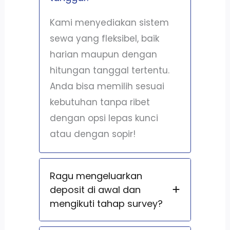
Kami menyediakan sistem
sewa yang fleksibel, baik
harian maupun dengan
hitungan tanggal tertentu.
Anda bisa memilih sesuai
kebutuhan tanpa ribet
dengan opsi lepas kunci
atau dengan sopir!
Ragu mengeluarkan
deposit di awal dan
mengikuti tahap survey?