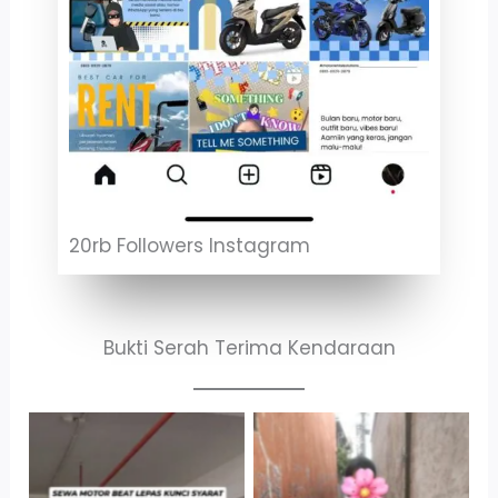
20rb Followers Instagram
Bukti Serah Terima Kendaraan