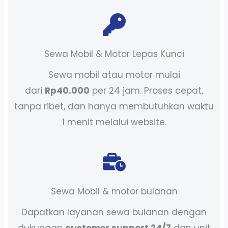
Sewa Mobil & Motor Lepas Kunci
Sewa mobil atau motor mulai
dari
Rp40.000
per 24 jam. Proses cepat,
tanpa ribet, dan hanya membutuhkan waktu
1 menit melalui website.
Sewa Mobil & motor bulanan
Dapatkan layanan sewa bulanan dengan
dukungan
customer support 24/7
dan unit