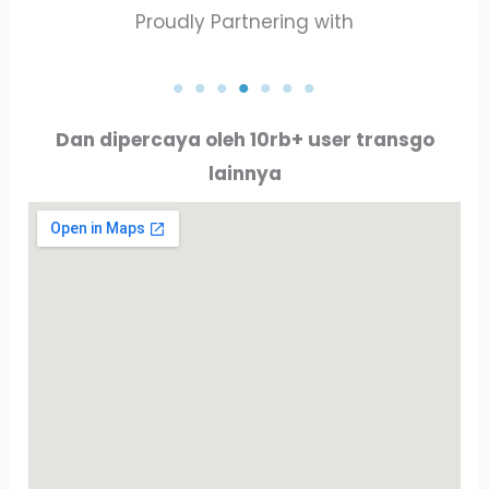
Proudly Partnering with
PT. AKTA RAYA INDO
PT. ALLURE ALLUMINIO
Dan dipercaya oleh 10rb+ user transgo
lainnya