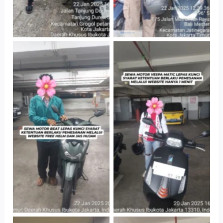
Cityplaza
Cityplaza
Jatinegara Gedung
Jatinegara Gedung
Parkir P6A
Parkir P6A