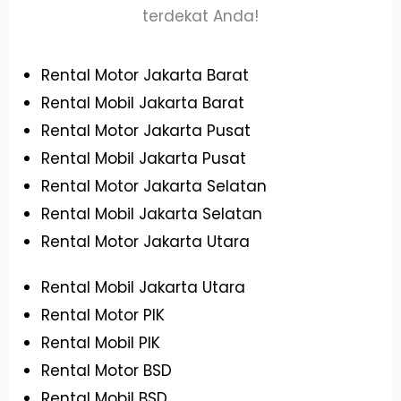
terdekat Anda!
Rental Motor Jakarta Barat
Rental Mobil Jakarta Barat
Rental Motor Jakarta Pusat
Rental Mobil Jakarta Pusat
Rental Motor Jakarta Selatan
Rental Mobil Jakarta Selatan
Rental Motor Jakarta Utara
Rental Mobil Jakarta Utara
Rental Motor PIK
Rental Mobil PIK
Rental Motor BSD
Rental Mobil BSD