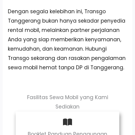
Dengan segala kelebihan ini, Transgo
Tanggerang bukan hanya sekadar penyedia
rental mobil, melainkan partner perjalanan
Anda yang siap memberikan kenyamanan,
kemudahan, dan keamanan. Hubungi
Transgo sekarang dan rasakan pengalaman
sewa mobil hemat tanpa DP di Tanggerang.
Fasilitas Sewa Mobil yang Kami
Sediakan
Booklet Panduan Penggunaan