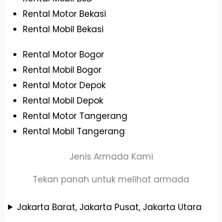
Rental Motor Bekasi
Rental Mobil Bekasi
Rental Motor Bogor
Rental Mobil Bogor
Rental Motor Depok
Rental Mobil Depok
Rental Motor Tangerang
Rental Mobil Tangerang
Jenis Armada Kami
Tekan panah untuk melihat armada
Jakarta Barat, Jakarta Pusat, Jakarta Utara