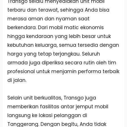
Transgo selalu menyediakan unit mobil
terbaru dan terawat, sehingga Anda bisa
merasa aman dan nyaman saat
berkendara. Dari mobil matic ekonomis
hingga kendaraan yang lebih besar untuk
kebutuhan keluarga, semua tersedia dengan
harga yang tetap terjangkau. Seluruh
armada juga diperiksa secara rutin oleh tim
profesional untuk menjamin performa terbaik
di jalan.
Selain unit berkualitas, Transgo juga
memberikan fasilitas antar jemput mobil
langsung ke lokasi pelanggan di
Tanggerang. Dengan begitu, Anda tidak