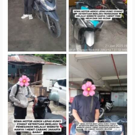
Parkir P6A
Parkir P6A
Cityplaza
Cabang Jakarta
Jatinegara Gedung
Barat
Parkir P6A