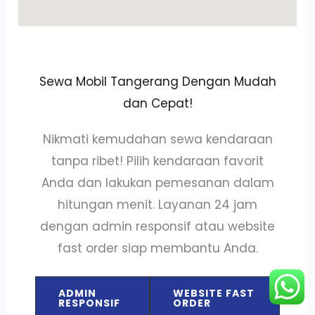
Sewa Mobil Tangerang Dengan Mudah
dan Cepat!
Nikmati kemudahan sewa kendaraan
tanpa ribet! Pilih kendaraan favorit
Anda dan lakukan pemesanan dalam
hitungan menit. Layanan 24 jam
dengan admin responsif atau website
fast order siap membantu Anda.
ADMIN
WEBSITE FAST
RESPONSIF
ORDER