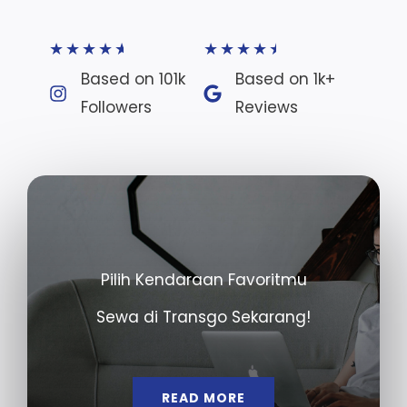
★
★
★
★
★
★
★
★
★
★
Based on 101k
Based on 1k+
Followers​
Reviews​
Pilih Kendaraan Favoritmu
Sewa di Transgo Sekarang!
READ MORE