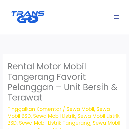
Lewati
ke
konten
Rental Motor Mobil
Tangerang Favorit
Pelanggan – Unit Bersih &
Terawat
Tinggalkan Komentar
/
Sewa Mobil
,
Sewa
Mobil BSD
,
Sewa Mobil Listrik
,
Sewa Mobil Listrik
BSD
,
Sewa Mobil Listrik Tangerang
,
Sewa Mobil