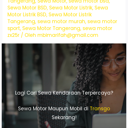
Tangerang
,
Sewa Motor
,
sewa motor bsd
,
Sewa Motor BSD
,
Sewa Motor Listrik
,
Sewa
Motor Listrik BSD
,
Sewa Motor Listrik
Tangerang
,
sewa motor murah
,
sewa motor
sport
,
Sewa Motor Tangerang
,
sewa motor
zx25r
/ Oleh
mbimarifah@gmail.com
Lagi Cari Sewa Kendaraan Terpercaya?
Sewa Motor Maupun Mobil di
Transgo
Sekarang!