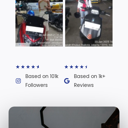
TNo Caption
TNo Caption
★
★
★
★
★
★
★
★
★
★
Based on 101k
Based on 1k+
Followers​
Reviews​