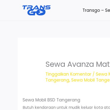
Lewati
Transgo – S
ke
konten
Sewa Avanza Mati
Tinggalkan Komentar
/
Sewa M
Tangerang
,
Sewa Mobil Tang
Sewa Mobil BSD Tangerang
Butuh kendaraan untuk mudik keluar kota at