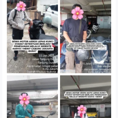
Cityplaza
Cabang Jakarta
Jatinegara Gedung
Barat
Parkir P6A
Cityplaza
Cityplaza