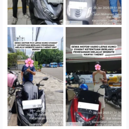
Cityplaza
Antar Jemput
Jatinegara Gedung
Kendaraan
Parkir P6A