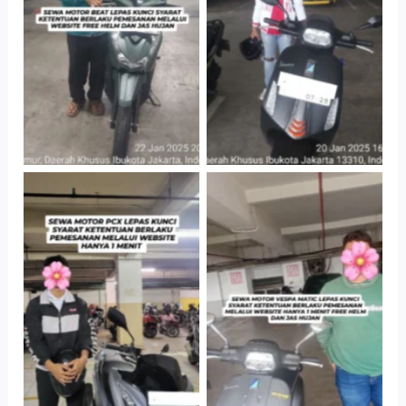
Jatinegara Gedung
Jatinegara Gedung
Parkir P6A
Parkir P6A
Hotel Kartika
Cityplaza
Chandra, Jakarta
Jatinegara Gedung
Selatan
Parkir P6A