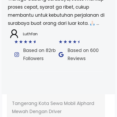
proses cepat, syarat ga ribet, cukup
membantu untuk kebutuhan perjalanan di
surabaya buat orang dari luar kota.
…
Luthfan
★
★
★
★
★
★
★
★
★
★
Based on 82rb
Based on 600
Followers​
Reviews​
Sewa Motor PCX Karawaci Tangerang
– Strategis Dekat Kampus & Mall