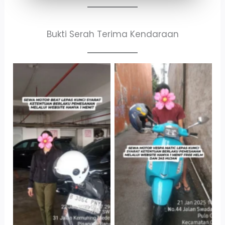
Bukti Serah Terima Kendaraan
Cityplaza
Antar Jemput
Jatinegara Gedung
Kendaraan
Parkir P6A