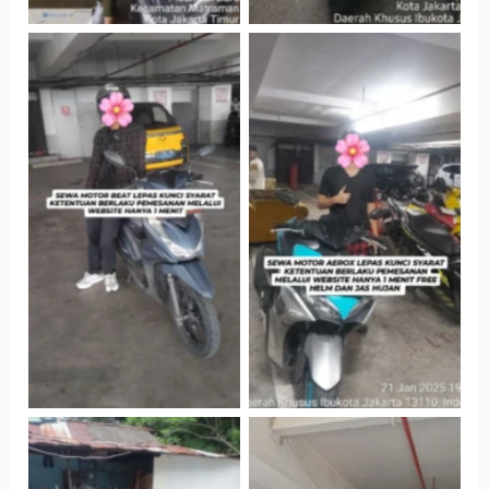
Cityplaza
Cityplaza
Jatinegara Gedung
Jatinegara Gedung
Parkir P6A
Parkir P6A