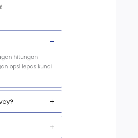
!
engan hitungan
an opsi lepas kunci
vey?