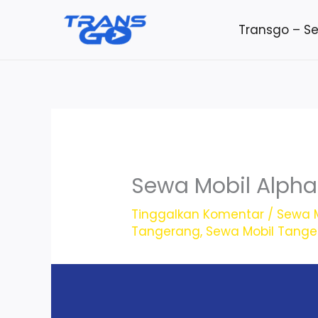
Lewati
Transgo – S
ke
konten
Sewa Mobil Alpha
Tinggalkan Komentar
/
Sewa M
Tangerang
,
Sewa Mobil Tang