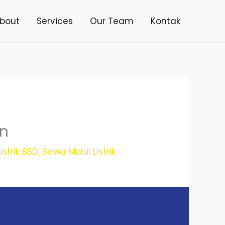
bout
Services
Our Team
Kontak
an
istrik BSD
,
Sewa Mobil Listrik