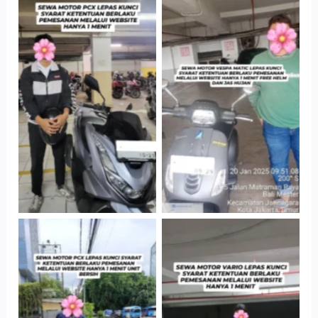
Hotel Kartika
Cityplaza
Chandra, Jakarta
Jatinegara Gedung
Selatan
Parkir P6A