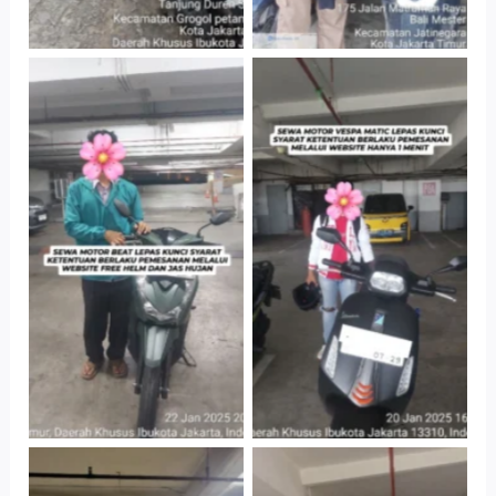
Cityplaza
Cityplaza
Jatinegara Gedung
Jatinegara Gedung
Parkir P6A
Parkir P6A