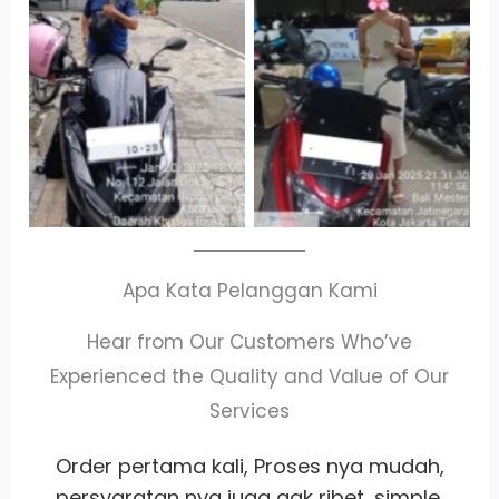
Cityplaza
Antar Jemput
Jatinegara Gedung
Kendaraan
Parkir P6A
Apa Kata Pelanggan Kami
Hear from Our Customers Who’ve
Experienced the Quality and Value of Our
Services
,
Whort it banget
pelayanan
ramah
,
satset recomm banget lah pokoknya