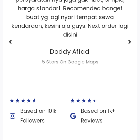
buat sewa motor area jakarta
Dhimas Adrian Adrian
gi
5 Stars On Google Maps
★
★
★
★
★
★
★
★
★
★
Based on 101k
Based on 1k+
Followers​
Reviews​