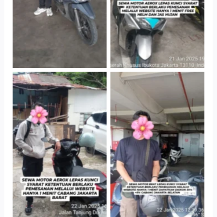
Cityplaza
Cabang Jakarta
Jatinegara Gedung
Barat
Parkir P6A