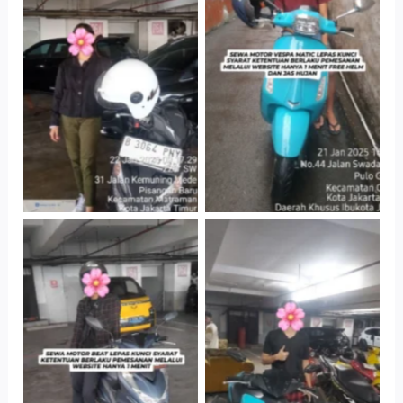
Cityplaza
Antar Jemput
Jatinegara Gedung
Kendaraan
Parkir P6A
Cityplaza
Cityplaza
Jatinegara Gedung
Jatinegara Gedung
Parkir P6A
Parkir P6A