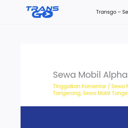
Lewati
Transgo – S
ke
konten
Sewa Mobil Alpha
Tinggalkan Komentar
/
Sewa M
Tangerang
,
Sewa Mobil Tang