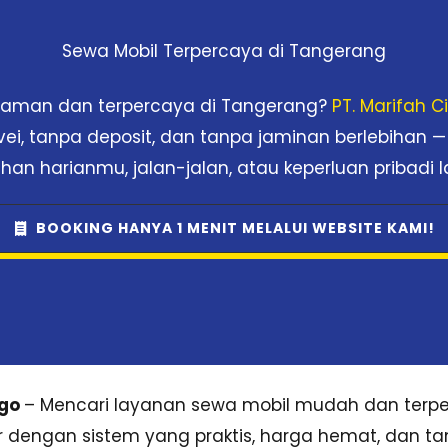
Sewa Mobil Terpercaya di Tangerang
nyaman dan terpercaya di Tangerang?
PT. Marifah 
rvei, tanpa deposit, dan tanpa jaminan berlebihan —
han harianmu, jalan-jalan, atau keperluan pribadi l
BOOKING HANYA 1 MENIT MELALUI WEBSITE KAMI!
sgo
– Mencari layanan sewa mobil mudah dan terper
ir dengan sistem yang praktis, harga hemat, dan tan