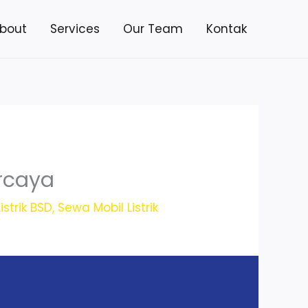
bout
Services
Our Team
Kontak
ercaya
istrik BSD
,
Sewa Mobil Listrik