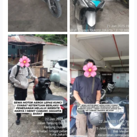
Cityplaza
Cabang Jakarta
Jatinegara Gedung
Barat
Parkir P6A