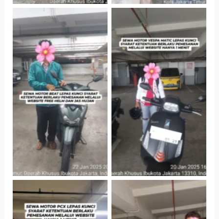
Cityplaza
Cityplaza
Jatinegara Gedung
Jatinegara Gedung
Parkir P6A
Parkir P6A