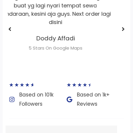
Dhimas Adrian Adrian
gi
5 Stars On Google Maps
★
★
★
★
★
★
★
★
★
★
Based on 101k
Based on 1k+
Followers​
Reviews​