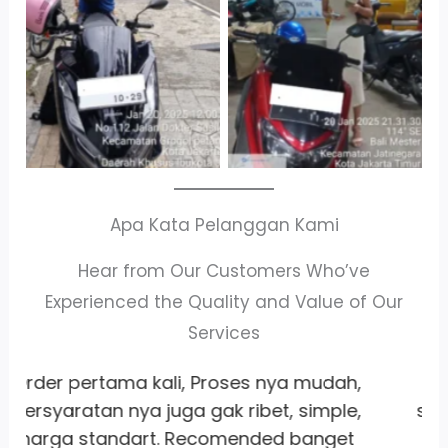
Kendaraan
Parkir P6A
Apa Kata Pelanggan Kami
Hear from Our Customers Who’ve
Experienced the Quality and Value of Our
Services
,
Whort it banget
pelayanan
ramah
,
satset recomm banget lah pokoknya
buat sewa motor area jakarta