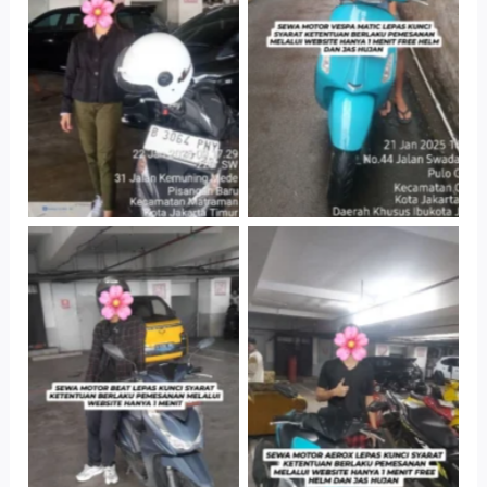
Antar Jemput
Jatinegara Gedung
Kendaraan
Parkir P6A
Cityplaza
Cityplaza
Jatinegara Gedung
Jatinegara Gedung
Parkir P6A
Parkir P6A