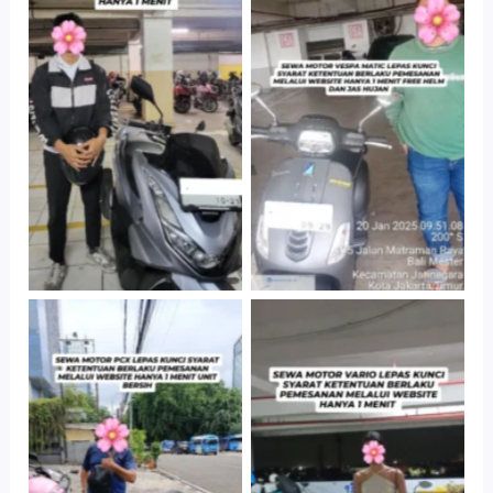
Hotel Kartika
Cityplaza
Chandra, Jakarta
Jatinegara Gedung
Selatan
Parkir P6A
Cityplaza
Antar Jemput
Jatinegara Gedung