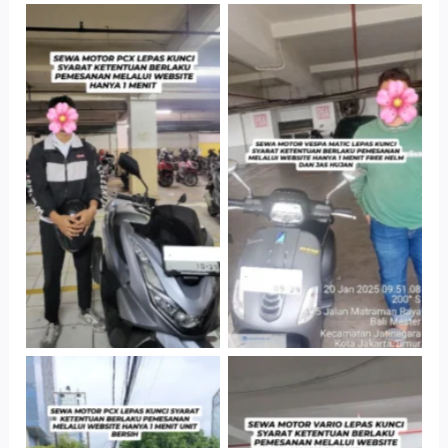
Hotel Kartika
Cityplaza
Chandra, Jakarta
Jatinegara Gedung
Selatan
Parkir P6A