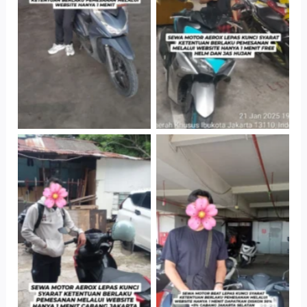
Jatinegara Gedung
Jatinegara Gedung
Parkir P6A
Parkir P6A
Cityplaza
Cabang Jakarta
Jatinegara Gedung
Barat
Parkir P6A