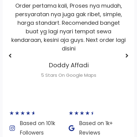
,
Whort it banget
pelayanan
ramah
,
satset recomm banget lah pokoknya
buat sewa motor area jakarta
Dhimas Adrian Adrian
gi
5 Stars On Google Maps
★
★
★
★
★
★
★
★
★
★
Based on 101k
Based on 1k+
Followers​
Reviews​