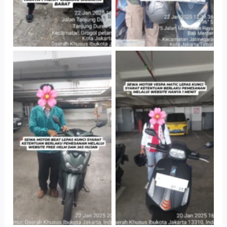
Cityplaza
Cityplaza
Jatinegara Gedung
Jatinegara Gedung
Parkir P6A
Parkir P6A