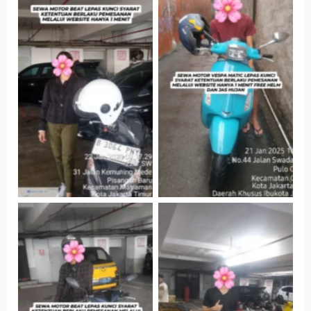
Cityplaza
Antar Jemput
Jatinegara Gedung
Kendaraan
Parkir P6A
Cityplaza
Cityplaza