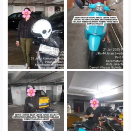
Cityplaza
Antar Jemput
Jatinegara Gedung
Kendaraan
Parkir P6A
Cityplaza
Cityplaza
Jatinegara Gedung
Jatinegara Gedung
Parkir P6A
Parkir P6A