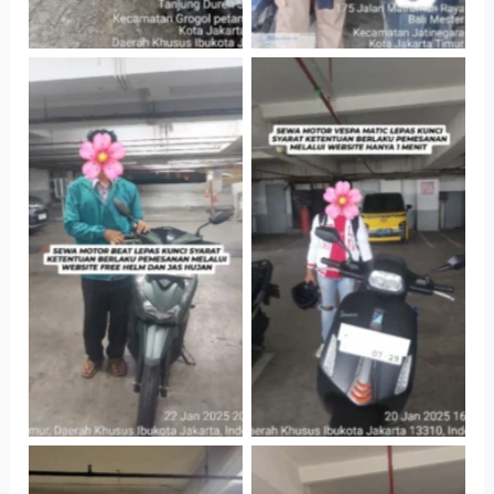
Cityplaza
Cityplaza
Jatinegara Gedung
Jatinegara Gedung
Parkir P6A
Parkir P6A