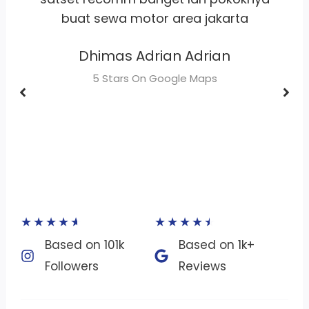
cukup membantu untuk kebutuhan
perjalanan di surabaya buat orang dari
luar kota.
Luthfan
5 Stars On Google Maps
★
★
★
★
★
★
★
★
★
★
Based on 101k
Based on 1k+
Followers​
Reviews​