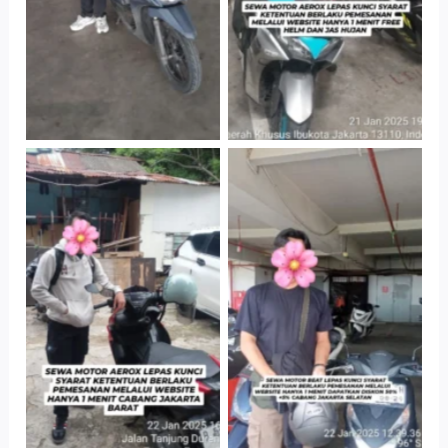
Cityplaza
Cabang Jakarta
Jatinegara Gedung
Barat
Parkir P6A