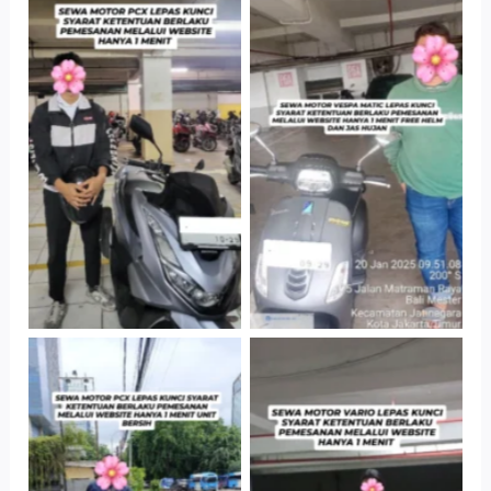
Hotel Kartika
Cityplaza
Chandra, Jakarta
Jatinegara Gedung
Selatan
Parkir P6A