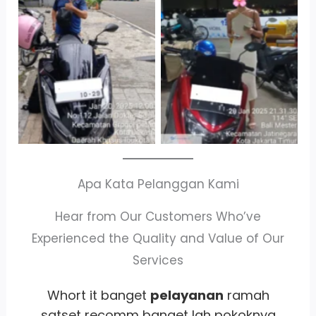
Cityplaza
Antar Jemput
Jatinegara Gedung
Kendaraan
Parkir P6A
Apa Kata Pelanggan Kami
Hear from Our Customers Who’ve
Experienced the Quality and Value of Our
Services
Transgo Cabang Surabaya, Josss
U
mantap proses cepat, syarat ga ribet,