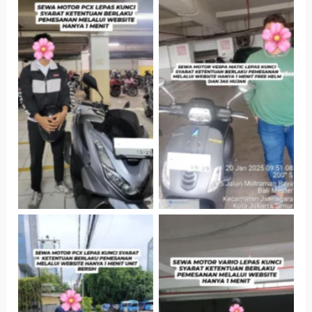
Hotel Kartika
Cityplaza
Chandra, Jakarta
Jatinegara Gedung
Selatan
Parkir P6A