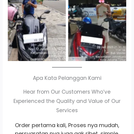
Cityplaza
Antar Jemput
Jatinegara Gedung
Kendaraan
Parkir P6A
Apa Kata Pelanggan Kami
Hear from Our Customers Who’ve
Experienced the Quality and Value of Our
Services
,
Whort it banget
pelayanan
ramah
,
satset recomm banget lah pokoknya