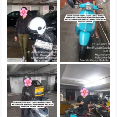
Cityplaza
Antar Jemput
Jatinegara Gedung
Kendaraan
Parkir P6A
Cityplaza
Cityplaza
Jatinegara Gedung
Jatinegara Gedung
Parkir P6A
Parkir P6A