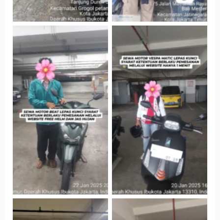
Cityplaza
Cityplaza
Jatinegara Gedung
Jatinegara Gedung
Parkir P6A
Parkir P6A