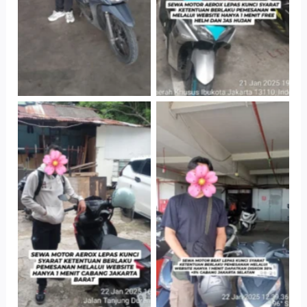
Cityplaza
Cabang Jakarta
Jatinegara Gedung
Barat
Parkir P6A