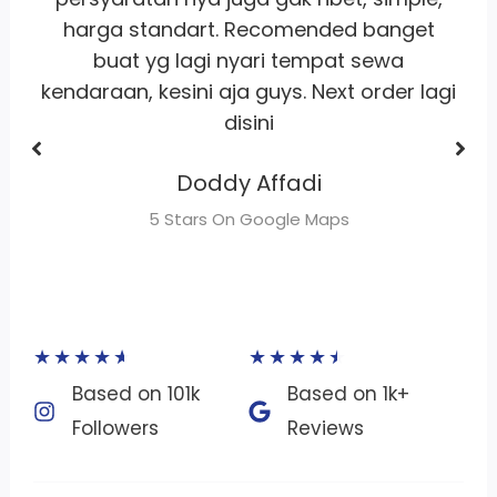
buat sewa motor area jakarta
Dhimas Adrian Adrian
gi
5 Stars On Google Maps
★
★
★
★
★
★
★
★
★
★
Based on 101k
Based on 1k+
Followers​
Reviews​