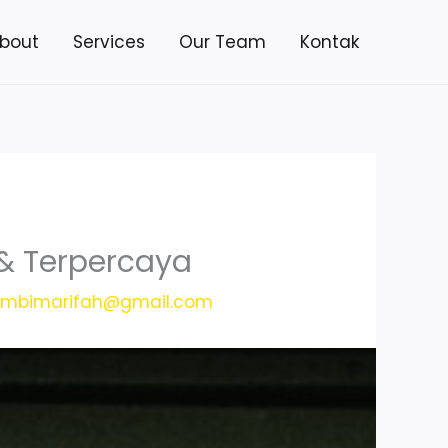
bout
Services
Our Team
Kontak
& Terpercaya
h
mbimarifah@gmail.com