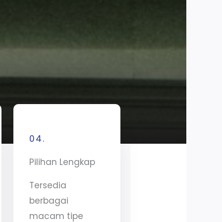
04.
Pilihan Lengkap
Tersedia
berbagai
macam tipe