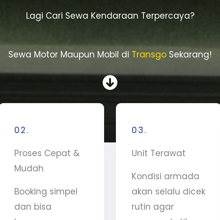
Lagi Cari Sewa Kendaraan Terpercaya?
Sewa Motor Maupun Mobil di
Transgo
Sekarang!
02.
03.
Proses Cepat &
Unit Terawat
Mudah
Kondisi armada
Booking simpel
akan selalu dicek
dan bisa
rutin agar