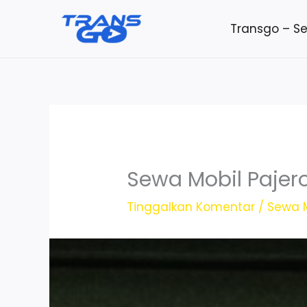
Lewati
Transgo – S
ke
konten
Sewa Mobil Paje
Tinggalkan Komentar
/
Sewa M