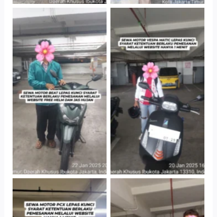
Cityplaza
Cityplaza
Jatinegara Gedung
Jatinegara Gedung
Parkir P6A
Parkir P6A