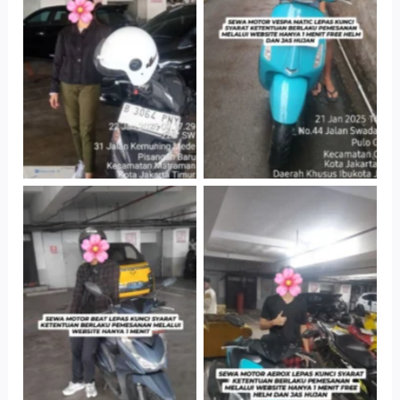
Antar Jemput
Jatinegara Gedung
Kendaraan
Parkir P6A
Cityplaza
Cityplaza
Jatinegara Gedung
Jatinegara Gedung
Parkir P6A
Parkir P6A