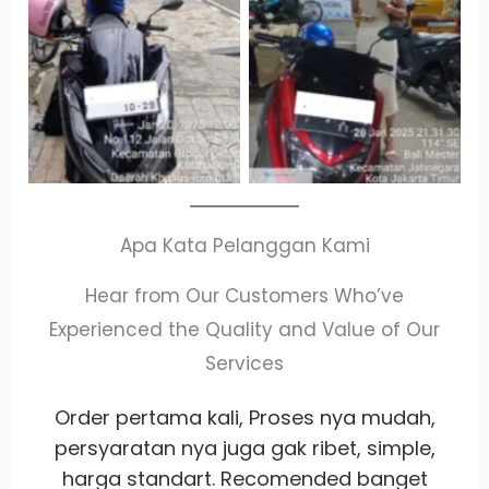
Kendaraan
Parkir P6A
Apa Kata Pelanggan Kami
Hear from Our Customers Who’ve
Experienced the Quality and Value of Our
Services
,
Whort it banget
pelayanan
ramah
,
satset recomm banget lah pokoknya
buat sewa motor area jakarta