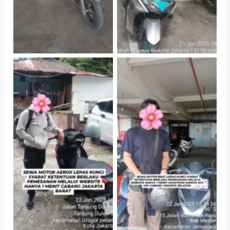
Cityplaza
Cabang Jakarta
Jatinegara Gedung
Barat
Parkir P6A