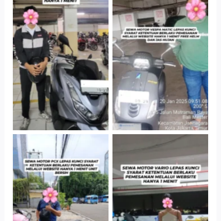
Hotel Kartika
Cityplaza
Chandra, Jakarta
Jatinegara Gedung
Selatan
Parkir P6A
Cityplaza
Antar Jemput
Jatinegara Gedung