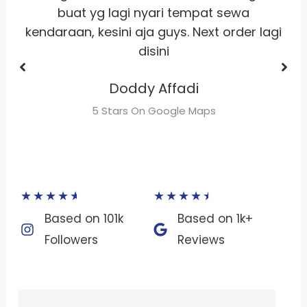
Dhimas Adrian Adrian
gi
5 Stars On Google Maps
★
★
★
★
★
★
★
★
★
★
Based on 101k
Based on 1k+
Followers​
Reviews​