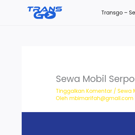
Lewati
Transgo – S
ke
konten
Sewa Mobil Serp
Tinggalkan Komentar
/
Sewa M
Oleh
mbimarifah@gmail.com