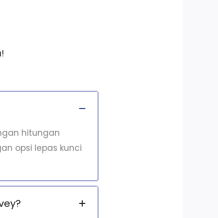
!
engan hitungan
an opsi lepas kunci
vey?