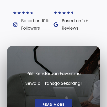
★
★
★
★
★
★
★
★
★
★
Based on 101k
Based on 1k+
Followers​
Reviews​
Pilih Kendaraan Favoritmu
Sewa di Transgo Sekarang!
READ MORE