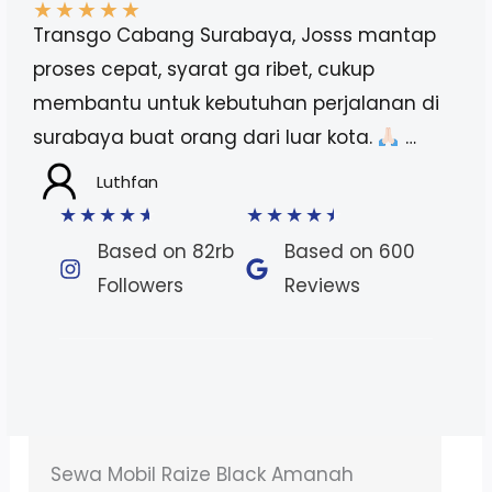
★
★
★
★
★
Transgo Cabang Surabaya, Josss mantap
proses cepat, syarat ga ribet, cukup
membantu untuk kebutuhan perjalanan di
surabaya buat orang dari luar kota.
…
Luthfan
★
★
★
★
★
★
★
★
★
★
Based on 82rb
Based on 600
Followers​
Reviews​
Sewa Mobil Alphard Gen3 di Parigi