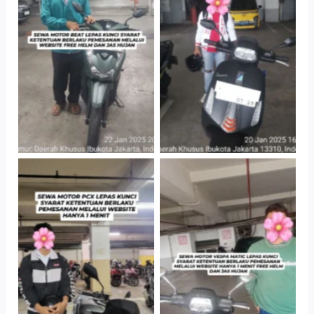
Cityplaza
Cityplaza
Jatinegara Gedung
Jatinegara Gedung
Parkir P6A
Parkir P6A
Hotel Kartika
Cityplaza
Chandra, Jakarta
Jatinegara Gedung
Selatan
Parkir P6A