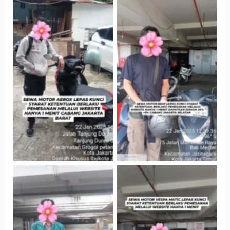
Cityplaza
Cabang Jakarta
Jatinegara Gedung
Barat
Parkir P6A