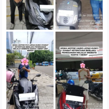
Cityplaza
Antar Jemput
Jatinegara Gedung
Kendaraan
Parkir P6A