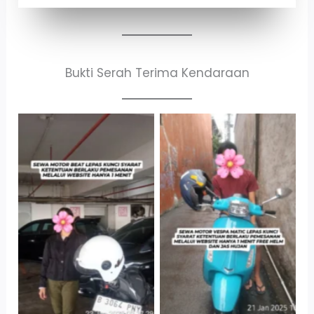
Bukti Serah Terima Kendaraan
Cityplaza
Antar Jemput
Jatinegara Gedung
Kendaraan
Parkir P6A