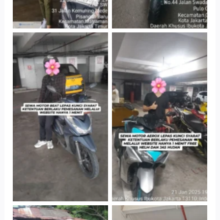
Cityplaza
Cityplaza
Jatinegara Gedung
Jatinegara Gedung
Parkir P6A
Parkir P6A