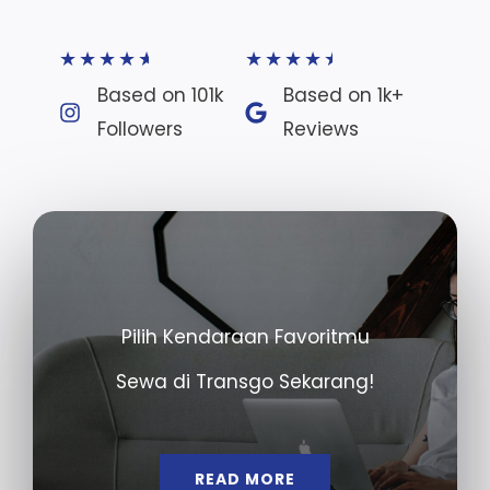
★
★
★
★
★
★
★
★
★
★
Based on 101k
Based on 1k+
Followers​
Reviews​
Pilih Kendaraan Favoritmu
Sewa di Transgo Sekarang!
READ MORE