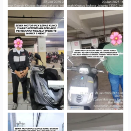
Hotel Kartika
Cityplaza
Chandra, Jakarta
Jatinegara Gedung
Selatan
Parkir P6A