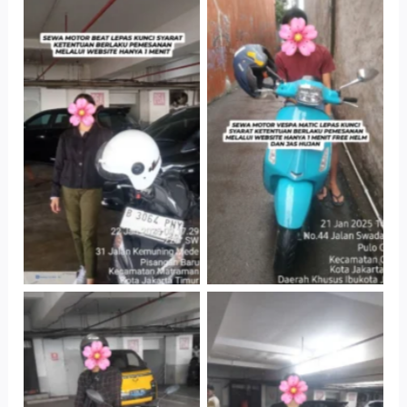
Cityplaza
Antar Jemput
Jatinegara Gedung
Kendaraan
Parkir P6A