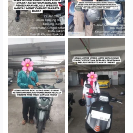
Cityplaza
Cityplaza
Jatinegara Gedung
Jatinegara Gedung
Parkir P6A
Parkir P6A