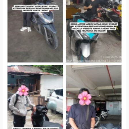
Cityplaza
Cityplaza
Jatinegara Gedung
Jatinegara Gedung
Parkir P6A
Parkir P6A
Cityplaza
Cabang Jakarta
Jatinegara Gedung
Barat
Parkir P6A