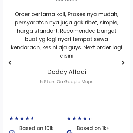
,
Whort it banget
pelayanan
ramah
,
satset recomm banget lah pokoknya
buat sewa motor area jakarta
Dhimas Adrian Adrian
gi
5 Stars On Google Maps
★
★
★
★
★
★
★
★
★
★
Based on 101k
Based on 1k+