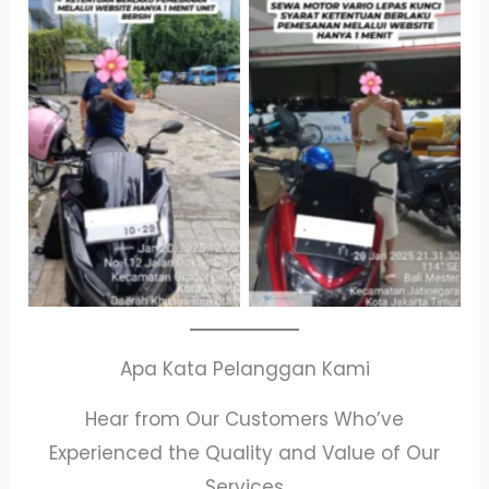
Cityplaza
Antar Jemput
Jatinegara Gedung
Kendaraan
Parkir P6A
Apa Kata Pelanggan Kami
Hear from Our Customers Who’ve
Experienced the Quality and Value of Our
Services