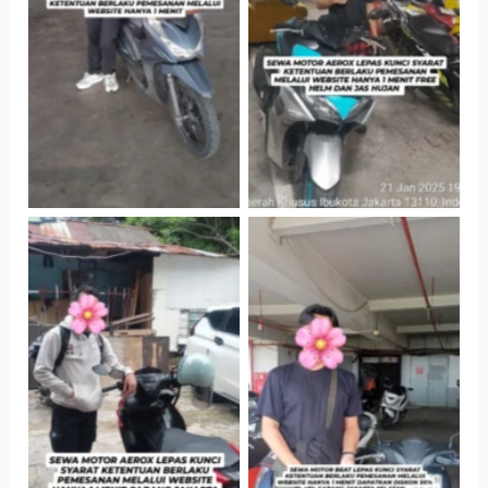
Jatinegara Gedung
Jatinegara Gedung
Parkir P6A
Parkir P6A
Cityplaza
Cabang Jakarta
Jatinegara Gedung
Barat
Parkir P6A