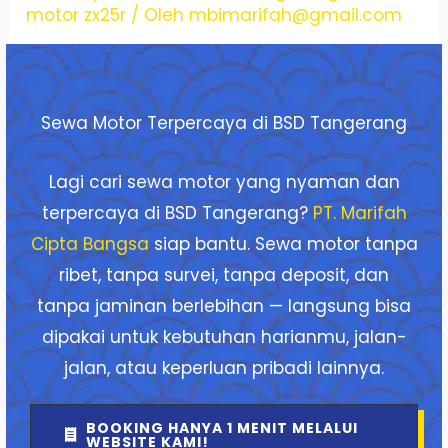
motor zx25r
/ Oleh
mbimarifah@gmail.com
Sewa Motor Terpercaya di BSD Tangerang
Lagi cari sewa motor yang nyaman dan
terpercaya di BSD Tangerang?
PT. Marifah
Cipta Bangsa
siap bantu. Sewa motor tanpa
ribet, tanpa survei, tanpa deposit, dan
tanpa jaminan berlebihan — langsung bisa
dipakai untuk kebutuhan harianmu, jalan-
jalan, atau keperluan pribadi lainnya.
BOOKING HANYA 1 MENIT MELALUI
WEBSITE KAMI!