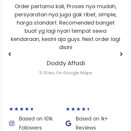
,
Whort it banget
pelayanan
ramah
,
satset recomm banget lah pokoknya
buat sewa motor area jakarta
Dhimas Adrian Adrian
gi
5 Stars On Google Maps
★
★
★
★
★
★
★
★
★
★
Based on 101k
Based on 1k+
Followers​
Reviews​