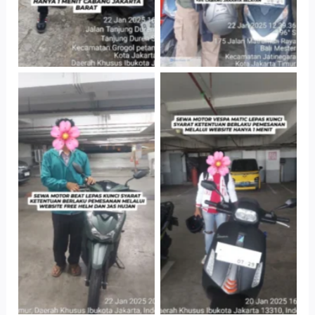
Cityplaza
Cityplaza
Jatinegara Gedung
Jatinegara Gedung
Parkir P6A
Parkir P6A