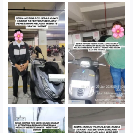
Hotel Kartika
Cityplaza
Chandra, Jakarta
Jatinegara Gedung
Selatan
Parkir P6A