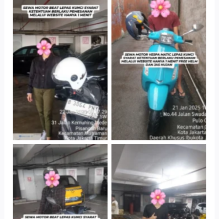
Cityplaza
Antar Jemput
Jatinegara Gedung
Kendaraan
Parkir P6A
Cityplaza
Cityplaza