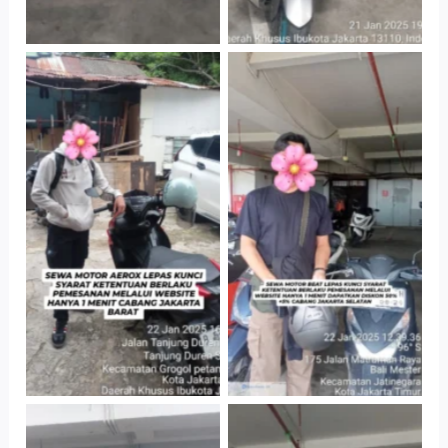
Cityplaza
Cabang Jakarta
Jatinegara Gedung
Barat
Parkir P6A