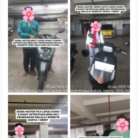
Cityplaza
Cityplaza
Jatinegara Gedung
Jatinegara Gedung
Parkir P6A
Parkir P6A