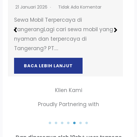
18 Desember 2024
Tidak Ada Komentar
Sewa Mobil di Jakarta UtaraButuh
kendaraan untuk menjelajahi Jakarta
Utara? Sewa mobil dari PT Marifah…
BACA LEBIH LANJUT
Klien Kami
Proudly Partnering with
PT. CATUR PUTRA
O
PT. PERTAMINA
GUNA PRATAMA