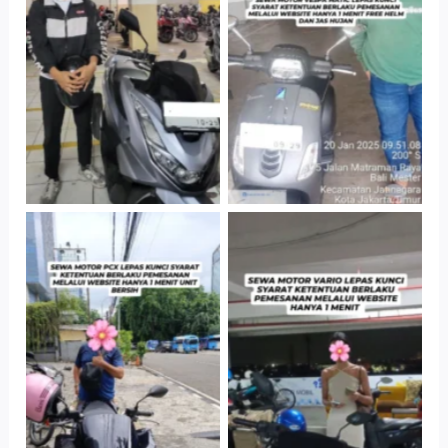
Hotel Kartika
Cityplaza
Chandra, Jakarta
Jatinegara Gedung
Selatan
Parkir P6A
Cityplaza
Antar Jemput
Jatinegara Gedung
Kendaraan
Parkir P6A