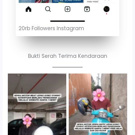
20rb Followers Instagram
Bukti Serah Terima Kendaraan
Cityplaza
Antar Jemput
Jatinegara Gedung
Kendaraan
Parkir P6A