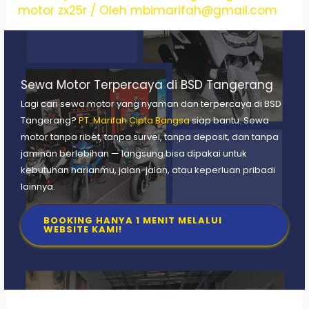
motor zx25r
/ Oleh
mbimarifah@gmail.com
Sewa Motor Terpercaya di BSD Tangerang
Lagi cari sewa motor yang nyaman dan terpercaya di BSD
Tangerang?
PT. Marifah Cipta Bangsa
siap bantu. Sewa
motor tanpa ribet, tanpa survei, tanpa deposit, dan tanpa
jaminan berlebihan — langsung bisa dipakai untuk
kebutuhan harianmu, jalan-jalan, atau keperluan pribadi
lainnya.
BOOKING HANYA 1 MENIT MELALUI
WEBSITE KAMI!