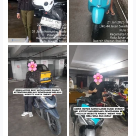
Cityplaza
Cityplaza
Jatinegara Gedung
Jatinegara Gedung
Parkir P6A
Parkir P6A