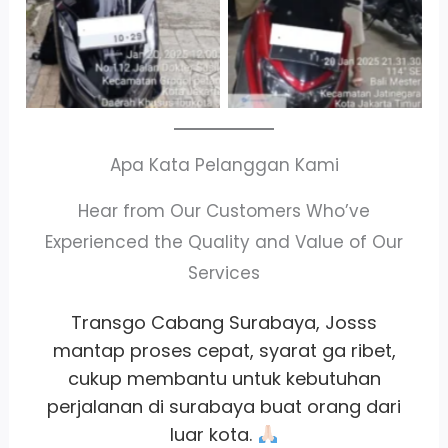
Apa Kata Pelanggan Kami
Hear from Our Customers Who’ve
Experienced the Quality and Value of Our
Services
Unitnya Bagus dan Bersih. Atribut terawat
dengan baik. Petugasnya ramah dan
komunikatif. Rekomendasi untuk sewa
i
kendaraan baik mobil atau motor di
Jakarta.