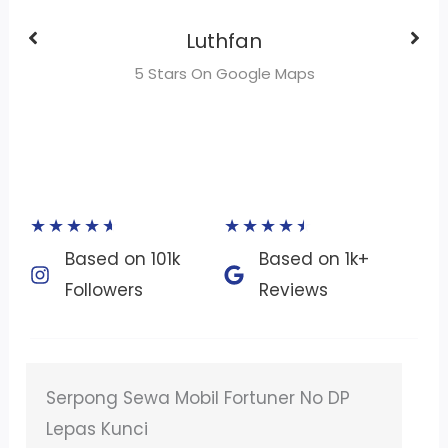
Yudhi Riyanto
5 Stars On Google Maps
★
★
★
★
★
★
★
★
★
★
Based on 101k
Based on 1k+
Followers​
Reviews​
RENTAL MOBIL BISA LEPAS KUNCI DI BSD
TANGERANG