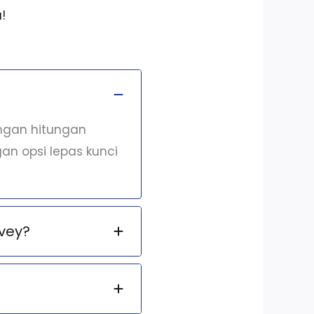
!
engan hitungan
an opsi lepas kunci
vey?