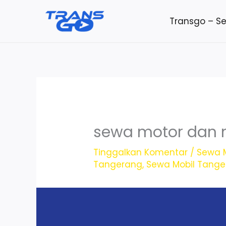
Lewati
Transgo – S
ke
konten
sewa motor dan 
Tinggalkan Komentar
/
Sewa M
Tangerang
,
Sewa Mobil Tang