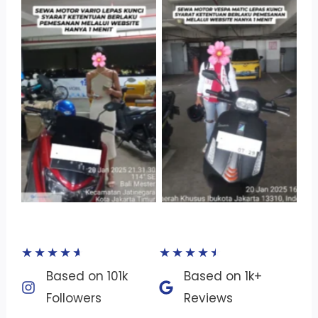
Tanpa Keterangan
Tanpa Keterangan
★
★
★
★
★
★
★
★
★
★
Based on 101k
Based on 1k+
Followers​
Reviews​