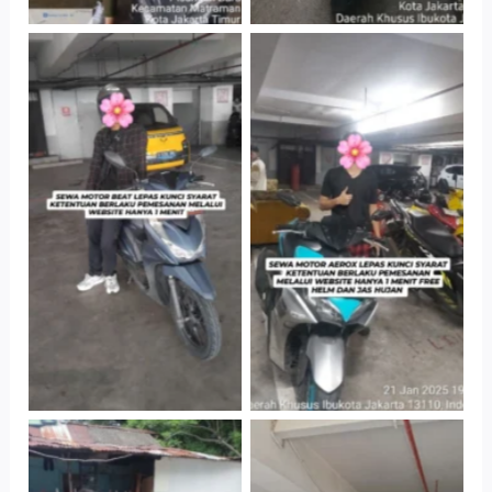
Cityplaza
Cityplaza
Jatinegara Gedung
Jatinegara Gedung
Parkir P6A
Parkir P6A