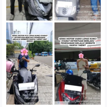
Cityplaza
Antar Jemput
Jatinegara Gedung
Kendaraan
Parkir P6A