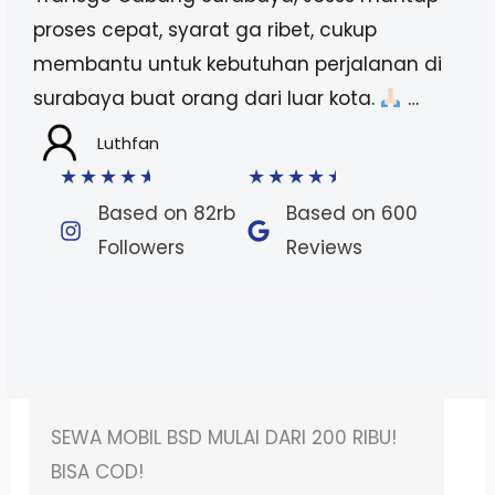
proses cepat, syarat ga ribet, cukup
membantu untuk kebutuhan perjalanan di
surabaya buat orang dari luar kota.
…
Luthfan
★
★
★
★
★
★
★
★
★
★
Based on 82rb
Based on 600
Followers​
Reviews​
Rental Mobil BSD Murah – Pelayanan
24 Jam!