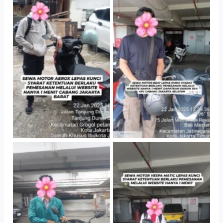
Cityplaza
Cabang Jakarta
Jatinegara Gedung
Barat
Parkir P6A
Cityplaza
Cityplaza