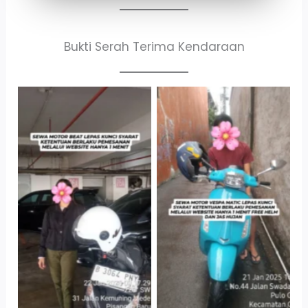
Bukti Serah Terima Kendaraan
Cityplaza
Antar Jemput
Jatinegara Gedung
Kendaraan
Parkir P6A