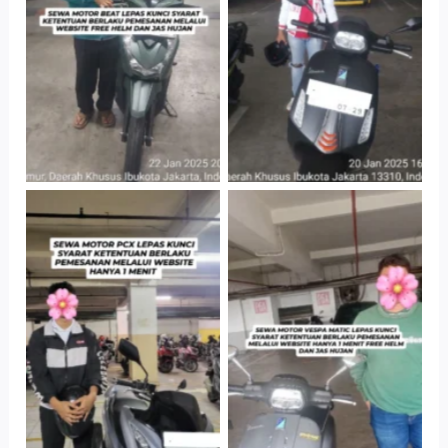
Jatinegara Gedung
Jatinegara Gedung
Parkir P6A
Parkir P6A
Hotel Kartika
Cityplaza
Chandra, Jakarta
Jatinegara Gedung
Selatan
Parkir P6A