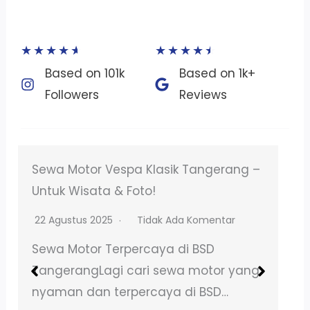
★
★
★
★
★
★
★
★
★
★
Based on 101k
Based on 1k+
Followers​
Reviews​
Sewa Motor Listrik Termurah Ciledug:
No DP!
16 April 2026
Tidak Ada Komentar
Sewa Motor di BSD Tangerang Butuh
kendaraan untuk liburan bersama
atau keperluan lainnya? Sewa motor…