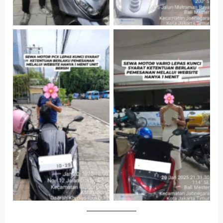
Cityplaza
Antar Jemput
Jatinegara Gedung
Kendaraan
Parkir P6A