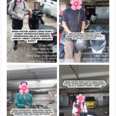
Cityplaza
Cabang Jakarta
Jatinegara Gedung
Barat
Parkir P6A
Cityplaza
Cityplaza
Jatinegara Gedung
Jatinegara Gedung