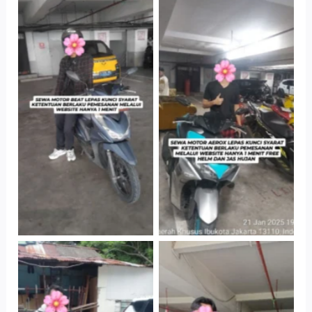
Cityplaza
Cityplaza
Jatinegara Gedung
Jatinegara Gedung
Parkir P6A
Parkir P6A