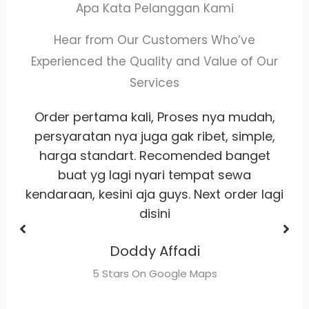
Apa Kata Pelanggan Kami
Hear from Our Customers Who’ve
Experienced the Quality and Value of Our
Services
,
Whort it banget
pelayanan
ramah
,
satset recomm banget lah pokoknya
buat sewa motor area jakarta
Dhimas Adrian Adrian
gi
5 Stars On Google Maps