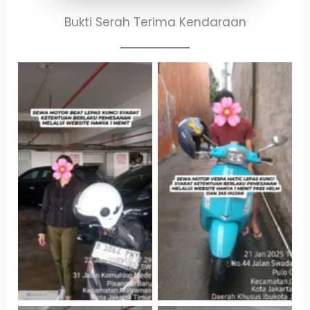
Bukti Serah Terima Kendaraan
Cityplaza
Antar Jemput
Jatinegara Gedung
Kendaraan
Parkir P6A