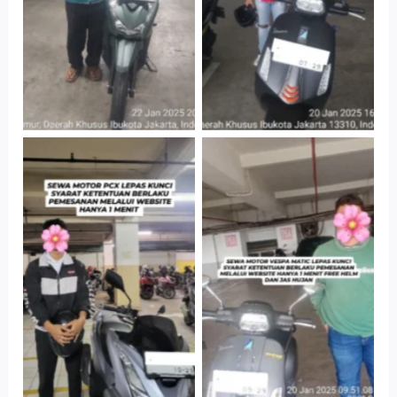
Parkir P6A
Parkir P6A
Hotel Kartika
Cityplaza
Chandra, Jakarta
Jatinegara Gedung
Selatan
Parkir P6A