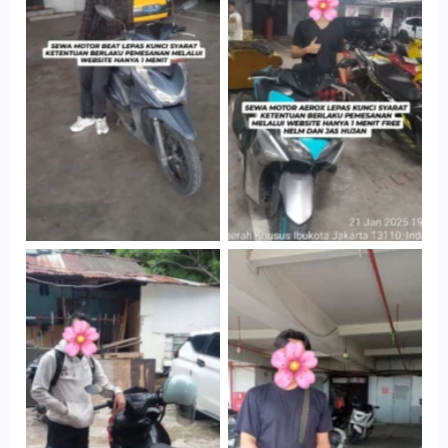
Cityplaza
Cityplaza
Jatinegara Gedung
Jatinegara Gedung
Parkir P6A
Parkir P6A
Cityplaza
Cabang Jakarta
Jatinegara Gedung
Barat