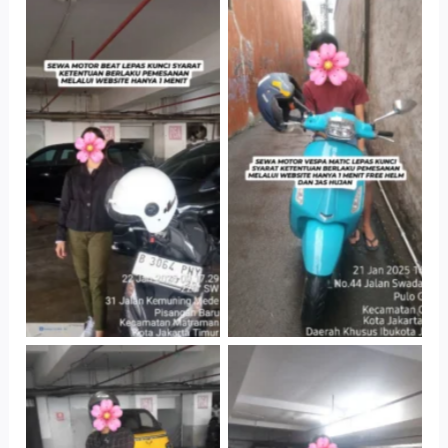
Cityplaza
Antar Jemput
Jatinegara Gedung
Kendaraan
Parkir P6A