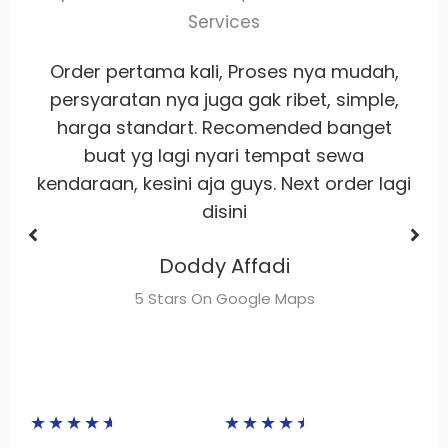
Services
,
Whort it banget
pelayanan
ramah
,
satset recomm banget lah pokoknya
buat sewa motor area jakarta
Dhimas Adrian Adrian
gi
5 Stars On Google Maps
★
★
★
★
★
★
★
★
★
★