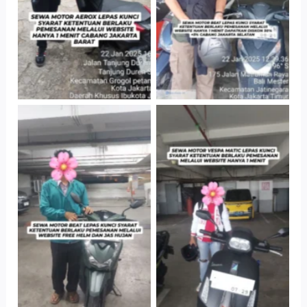
Parkir P6A
Cityplaza
Cityplaza
Jatinegara Gedung
Jatinegara Gedung
Parkir P6A
Parkir P6A