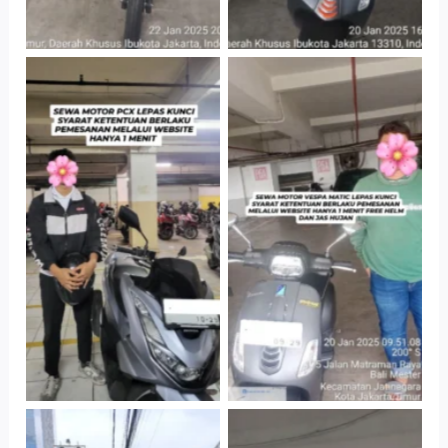
Hotel Kartika
Cityplaza
Chandra, Jakarta
Jatinegara Gedung
Selatan
Parkir P6A