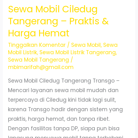
Sewa Mobil Ciledug
Tangerang
24
Tangerang – Praktis &
Jam
Harga Hemat
Harian
Mingguan
Tinggalkan Komentar
/
Sewa Mobil
,
Sewa
Mobil Listrik
,
Sewa Mobil Listrik Tangerang
,
Bulanan
Sewa Mobil Tangerang
/
mbimarifah@gmail.com
Sewa Mobil Ciledug Tangerang Transgo –
Mencari layanan sewa mobil mudah dan
terpercaya di Ciledug kini tidak lagi sulit,
karena Transgo hadir dengan sistem yang
praktis, harga hemat, dan tanpa ribet.
Dengan fasilitas tanpa DP, siapa pun bisa
langsung menyewa mobil tanpa terbebani