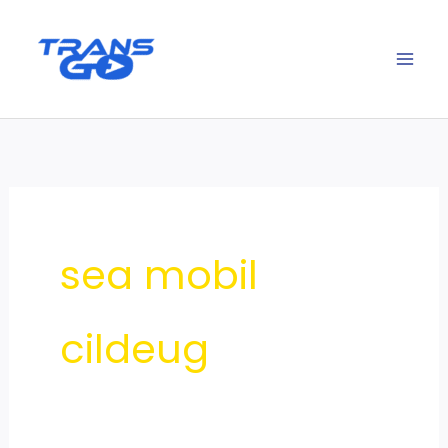
Lewati
ke
konten
sea mobil
cildeug