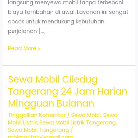
langsung menyewa mobil tanpa terbebani
biaya tambahan di awal. Layanan ini sangat
cocok untuk mendukung kebutuhan
perjalanan […]
sewa
Read More »
mobil
ciledug
Sewa Mobil Ciledug
,
Pas
Tangerang 24 Jam Harian
Buat
Mingguan Bulanan
Aktivitas
Harian
Tinggalkan Komentar
/
Sewa Mobil
,
Sewa
Mobil Listrik
,
Sewa Mobil Listrik Tangerang
,
Super
Sewa Mobil Tangerang
/
Sibuk!
mbimarifah@gmail.com