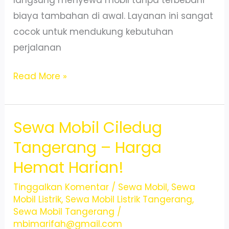
biaya tambahan di awal. Layanan ini sangat
cocok untuk mendukung kebutuhan
perjalanan
Sewa
Read More »
Mobil
Ciledug
Sewa Mobil Ciledug
Tangerang
–
Tangerang – Harga
Praktis
Hemat Harian!
&
Harga
Tinggalkan Komentar
/
Sewa Mobil
,
Sewa
Mobil Listrik
,
Sewa Mobil Listrik Tangerang
,
Hemat
Sewa Mobil Tangerang
/
mbimarifah@gmail.com