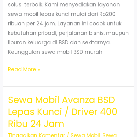
solusi terbaik. Kami menyediakan layanan
sewa mobil lepas kunci mulai dari Rp200
ribuan per 24 jam. Layanan ini cocok untuk
kebutuhan pribadi, perjalanan bisnis, maupun
liburan keluarga di BSD dan sekitarnya.
Keunggulan sewa mobil BSD murah
Sewa
Read More »
Mobil
Murah
Sewa Mobil Avanza BSD
Lepas
Kunci
Lepas Kunci / Driver 400
di
Ribu 24 Jam
BSD
Cuma
Tinggalkan Komentar
/
Sewa Mobil
,
Sewa