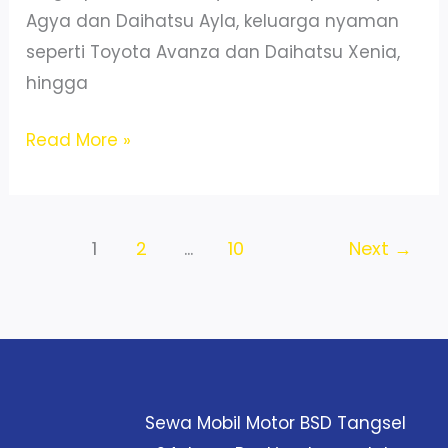
Agya dan Daihatsu Ayla, keluarga nyaman
seperti Toyota Avanza dan Daihatsu Xenia,
hingga
Sewa
Read More »
Mobil
Terdekat
BSD
1
2
…
10
Next
→
Tangerang
–
Lepas
Kunci
/
Driver
Sewa Mobil Motor BSD Tangsel