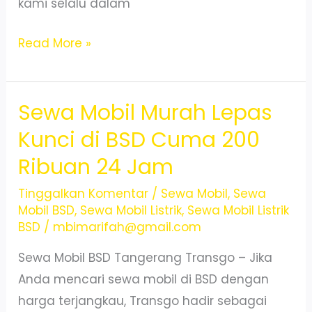
kami selalu dalam
Sewa
Read More »
Mobil
Terdekat
Sewa Mobil Murah Lepas
BSD
Tangerang
Kunci di BSD Cuma 200
–
Ribuan 24 Jam
Siap
24
Tinggalkan Komentar
/
Sewa Mobil
,
Sewa
Mobil BSD
,
Sewa Mobil Listrik
,
Sewa Mobil Listrik
Jam
BSD
/
mbimarifah@gmail.com
Antar
Sewa Mobil BSD Tangerang Transgo – Jika
Jemput
Anda mencari sewa mobil di BSD dengan
harga terjangkau, Transgo hadir sebagai