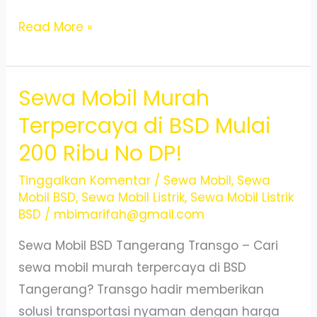
Sewa
Read More »
Mobil
Listrik
Sewa Mobil Murah
di
BSD
Terpercaya di BSD Mulai
City
200 Ribu No DP!
2025
Mulai
Tinggalkan Komentar
/
Sewa Mobil
,
Sewa
Mobil BSD
,
Sewa Mobil Listrik
,
Sewa Mobil Listrik
400
BSD
/
mbimarifah@gmail.com
Ribu
Sewa Mobil BSD Tangerang Transgo – Cari
24
sewa mobil murah terpercaya di BSD
Jam
Tangerang? Transgo hadir memberikan
solusi transportasi nyaman dengan harga