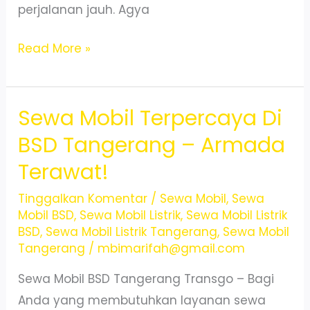
perjalanan jauh. Agya
Sewa
Read More »
Mobil
Agya
Sewa Mobil Terpercaya Di
Matic
di
BSD Tangerang – Armada
BSD
Terawat!
City
Hanya
Tinggalkan Komentar
/
Sewa Mobil
,
Sewa
Mobil BSD
,
Sewa Mobil Listrik
,
Sewa Mobil Listrik
200rb
BSD
,
Sewa Mobil Listrik Tangerang
,
Sewa Mobil
Untuk
Tangerang
/
mbimarifah@gmail.com
24
Sewa Mobil BSD Tangerang Transgo – Bagi
Jam!
Anda yang membutuhkan layanan sewa