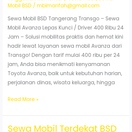
Mobil BSD
/
mbimarifah@gmail.com
200
Ribuan
Sewa Mobil BSD Tangerang Transgo – Sewa
24
Mobil Avanza Lepas Kunci / Driver 400 Ribu 24
Jam
Jam – Solusi mobilitas praktis dan hemat kini
hadir lewat layanan sewa mobil Avanza dari
Transgo! Dengan tarif mulai 400 ribu per 24
jam, Anda bisa menikmati kenyamanan
Toyota Avanza, baik untuk kebutuhan harian,
perjalanan dinas, wisata keluarga, hingga
Sewa
Read More »
Mobil
Avanza
Sewa Mobil Terdekat BSD
BSD