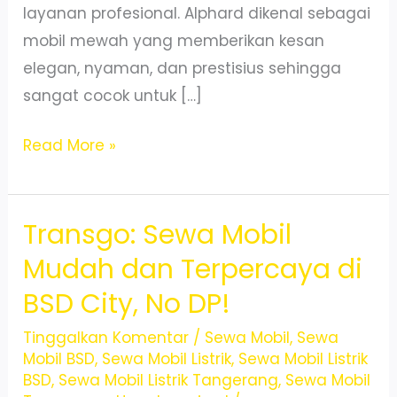
layanan profesional. Alphard dikenal sebagai
mobil mewah yang memberikan kesan
elegan, nyaman, dan prestisius sehingga
sangat cocok untuk […]
Sewa
Read More »
Wedding
Car
Transgo: Sewa Mobil
Toyota
Alphard
Mudah dan Terpercaya di
di
BSD City, No DP!
BSD
City,
Tinggalkan Komentar
/
Sewa Mobil
,
Sewa
Mobil BSD
,
Sewa Mobil Listrik
,
Sewa Mobil Listrik
Layanan
BSD
,
Sewa Mobil Listrik Tangerang
,
Sewa Mobil
24