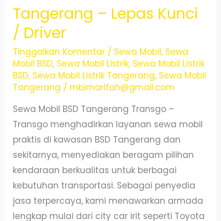
Lepas
Tangerang – Lepas Kunci
Kunci
/ Driver
/
Driver
Tinggalkan Komentar
/
Sewa Mobil
,
Sewa
Mobil BSD
,
Sewa Mobil Listrik
,
Sewa Mobil Listrik
400
BSD
,
Sewa Mobil Listrik Tangerang
,
Sewa Mobil
Ribu
Tangerang
/
mbimarifah@gmail.com
24
Sewa Mobil BSD Tangerang Transgo –
Jam
Transgo menghadirkan layanan sewa mobil
praktis di kawasan BSD Tangerang dan
sekitarnya, menyediakan beragam pilihan
kendaraan berkualitas untuk berbagai
kebutuhan transportasi. Sebagai penyedia
jasa terpercaya, kami menawarkan armada
lengkap mulai dari city car irit seperti Toyota