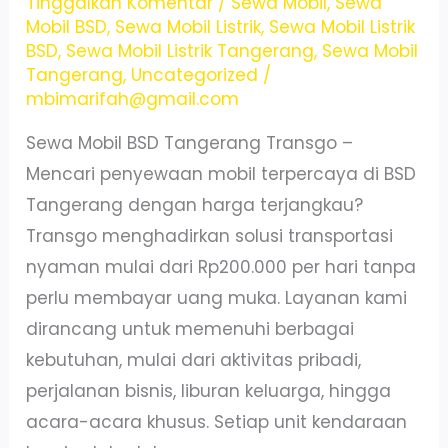
200
Tinggalkan Komentar
/
Sewa Mobil
,
Sewa
Mobil BSD
,
Sewa Mobil Listrik
,
Sewa Mobil Listrik
Ribu
BSD
,
Sewa Mobil Listrik Tangerang
,
Sewa Mobil
No
Tangerang
,
Uncategorized
/
DP!
mbimarifah@gmail.com
Sewa Mobil BSD Tangerang Transgo –
Mencari penyewaan mobil terpercaya di BSD
Tangerang dengan harga terjangkau?
Transgo menghadirkan solusi transportasi
nyaman mulai dari Rp200.000 per hari tanpa
perlu membayar uang muka. Layanan kami
dirancang untuk memenuhi berbagai
kebutuhan, mulai dari aktivitas pribadi,
perjalanan bisnis, liburan keluarga, hingga
acara-acara khusus. Setiap unit kendaraan