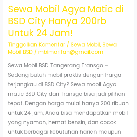
Sewa Mobil Agya Matic di
Mudah
dan
BSD City Hanya 200rb
Terpercaya
Untuk 24 Jam!
di
BSD
Tinggalkan Komentar
/
Sewa Mobil
,
Sewa
Mobil BSD
/
mbimarifah@gmail.com
City,
No
Sewa Mobil BSD Tangerang Transgo –
DP!
Sedang butuh mobil praktis dengan harga
terjangkau di BSD City? Sewa mobil Agya
matic BSD City dari Transgo bisa jadi pilihan
tepat. Dengan harga mulai hanya 200 ribuan
untuk 24 jam, Anda bisa mendapatkan mobil
yang nyaman, hemat bensin, dan cocok
untuk berbagai kebutuhan harian maupun