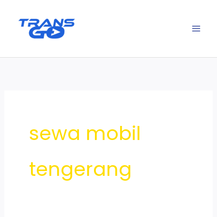
Lewati
ke
konten
sewa mobil
tengerang