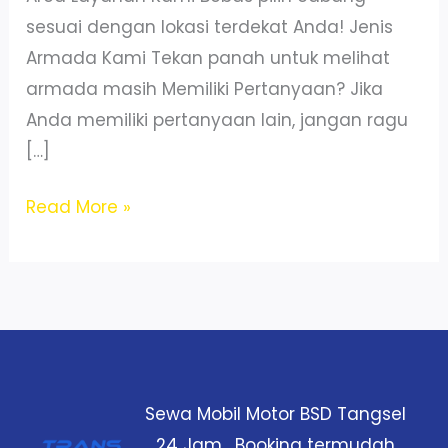
sesuai dengan lokasi terdekat Anda! Jenis
Armada Kami Tekan panah untuk melihat
armada masih Memiliki Pertanyaan? Jika
Anda memiliki pertanyaan lain, jangan ragu
[…]
Sewa
Read More »
Mobil
Xpander
di
Legok
Tangerang
–
Sewa Mobil Motor BSD Tangsel
Murah
24 Jam , Booking termudah