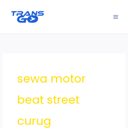
Lewati
ke
konten
sewa motor
beat street
curug