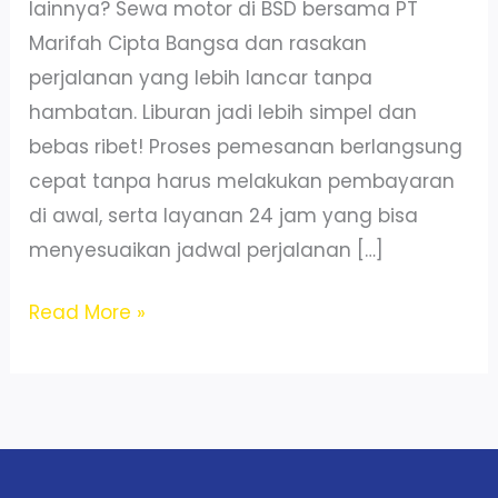
lainnya? Sewa motor di BSD bersama PT
Marifah Cipta Bangsa dan rasakan
perjalanan yang lebih lancar tanpa
hambatan. Liburan jadi lebih simpel dan
bebas ribet! Proses pemesanan berlangsung
cepat tanpa harus melakukan pembayaran
di awal, serta layanan 24 jam yang bisa
menyesuaikan jadwal perjalanan […]
Sewa
Read More »
Motor
Beat
Street
di
Curug