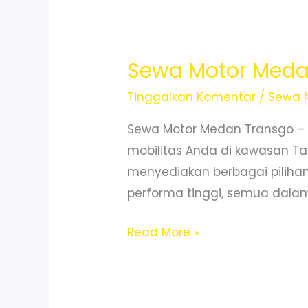
Harian
Mingguan
Bulanan
Sewa Motor Meda
Tinggalkan Komentar
/
Sewa 
Sewa Motor Medan Transgo –
mobilitas Anda di kawasan Ta
menyediakan berbagai pilihan 
performa tinggi, semua dalam 
Sewa
Read More »
Motor
Medan
Area