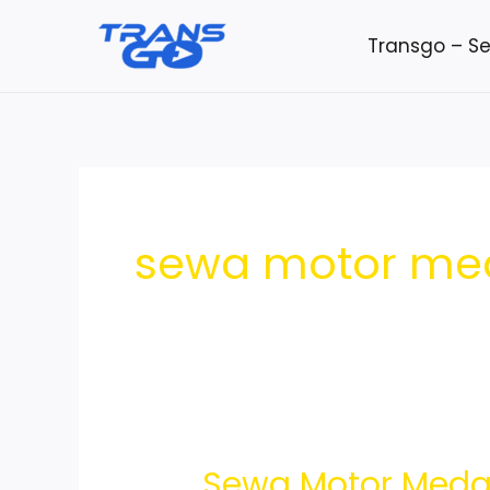
Lewati
Transgo – S
ke
konten
sewa motor me
Sewa Motor Meda