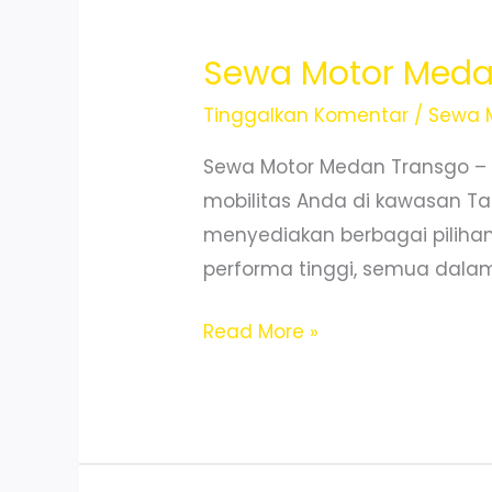
Aman
Tanpa
Sewa Motor Med
Ribet
Tinggalkan Komentar
/
Sewa 
Sewa Motor Medan Transgo –
mobilitas Anda di kawasan Ta
menyediakan berbagai pilihan 
performa tinggi, semua dalam 
Sewa
Read More »
Motor
Medan
Maimun
Murah