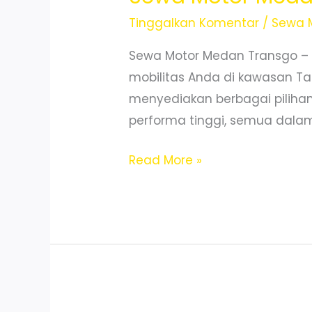
Tinggalkan Komentar
/
Sewa 
Sewa Motor Medan Transgo –
mobilitas Anda di kawasan Ta
menyediakan berbagai pilihan 
performa tinggi, semua dalam k
Sewa
Read More »
Motor
Medan
Polonia
Dekat
Bandara
Murah
dan