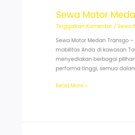
dan
Irit
Sewa Motor Meda
Bensin
Tinggalkan Komentar
/
Sewa 
Sewa Motor Medan Transgo –
mobilitas Anda di kawasan Ta
menyediakan berbagai pilihan 
performa tinggi, semua dalam 
Sewa
Read More »
Motor
Medan
Timur
Murah
dan