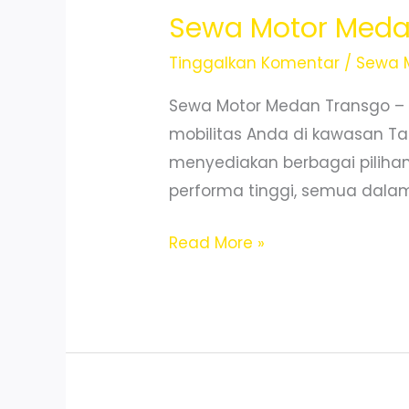
Antar
Sewa Motor Medan
Cepat
Tinggalkan Komentar
/
Sewa 
Sewa Motor Medan Transgo –
mobilitas Anda di kawasan Ta
menyediakan berbagai pilihan 
performa tinggi, semua dalam 
Sewa
Read More »
Motor
Medan
Selayang
Harga
Murah