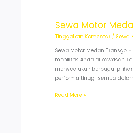
Aman
dan
Terpercaya
Sewa Motor Meda
Tinggalkan Komentar
/
Sewa 
Sewa Motor Medan Transgo –
mobilitas Anda di kawasan Ta
menyediakan berbagai pilihan 
performa tinggi, semua dalam 
Sewa
Read More »
Motor
Medan
Baru
Murah