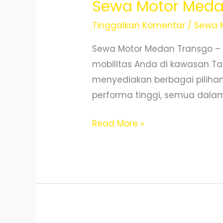
Sewa Motor Medan
Nyaman
Tinggalkan Komentar
/
Sewa 
Sewa Motor Medan Transgo –
mobilitas Anda di kawasan Ta
menyediakan berbagai pilihan 
performa tinggi, semua dalam 
Sewa
Read More »
Motor
Medan
Johor
Unit
Terawat
Siap