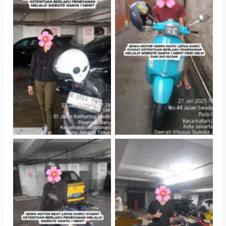
Cityplaza
Antar Jemput
Jatinegara Gedung
Kendaraan
Parkir P6A
Cityplaza
Cityplaza
Jatinegara Gedung
Jatinegara Gedung