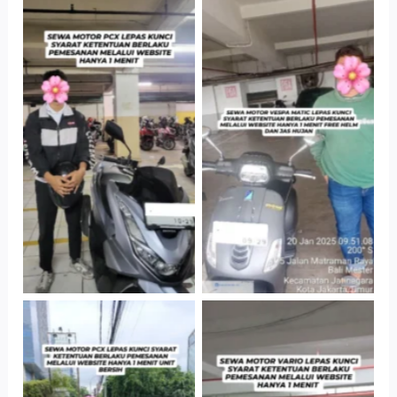
Hotel Kartika
Cityplaza
Chandra, Jakarta
Jatinegara Gedung
Selatan
Parkir P6A