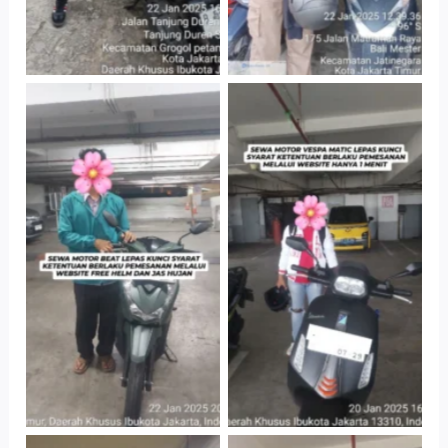
Cityplaza
Cityplaza
Jatinegara Gedung
Jatinegara Gedung
Parkir P6A
Parkir P6A