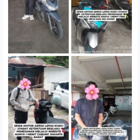
Parkir P6A
Parkir P6A
Cityplaza
Cabang Jakarta
Jatinegara Gedung
Barat
Parkir P6A