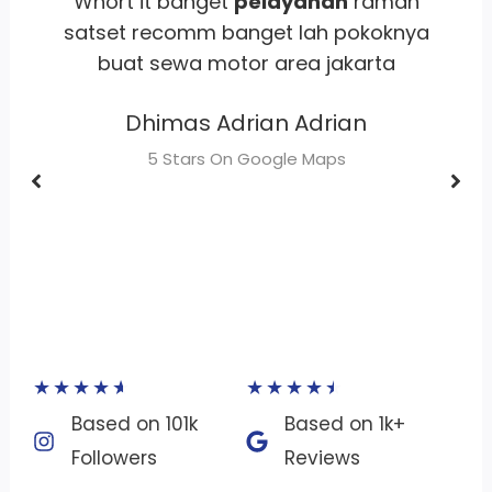
,
Whort it banget
pelayanan
ramah
,
satset recomm banget lah pokoknya
buat sewa motor area jakarta
Dhimas Adrian Adrian
gi
5 Stars On Google Maps
★
★
★
★
★
★
★
★
★
★
Based on 101k
Based on 1k+
Followers​
Reviews​