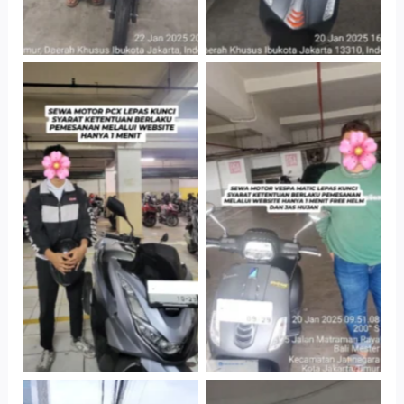
Hotel Kartika
Cityplaza
Chandra, Jakarta
Jatinegara Gedung
Selatan
Parkir P6A