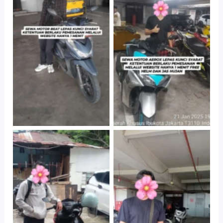
Cityplaza
Cityplaza
Jatinegara Gedung
Jatinegara Gedung
Parkir P6A
Parkir P6A
Cityplaza
Cabang Jakarta
Jatinegara Gedung