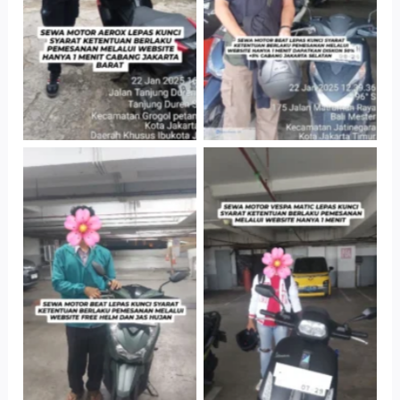
Barat
Parkir P6A
Cityplaza
Cityplaza
Jatinegara Gedung
Jatinegara Gedung
Parkir P6A
Parkir P6A