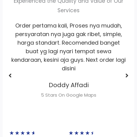
Experienced the Quality and Value of Our
Services
,
Whort it banget
pelayanan
ramah
,
satset recomm banget lah pokoknya
buat sewa motor area jakarta
Dhimas Adrian Adrian
gi
5 Stars On Google Maps
★
★
★
★
★
★
★
★
★
★