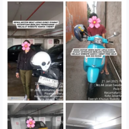
Cityplaza
Antar Jemput
Jatinegara Gedung
Kendaraan
Parkir P6A