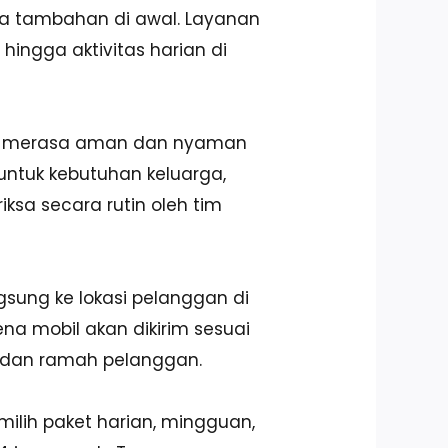
aya tambahan di awal. Layanan
hingga aktivitas harian di
isa merasa aman dan nyaman
untuk kebutuhan keluarga,
ksa secara rutin oleh tim
ngsung ke lokasi pelanggan di
na mobil akan dikirim sesuai
t, dan ramah pelanggan.
milih paket harian, mingguan,