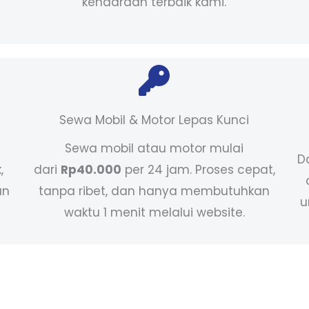
kendaraan terbaik kami.
Sewa Mobil & Motor Lepas Kunci
Sewa mobil atau motor mulai
D
,
dari
Rp40.000
per 24 jam. Proses cepat,
an
tanpa ribet, dan hanya membutuhkan
u
waktu 1 menit melalui website.