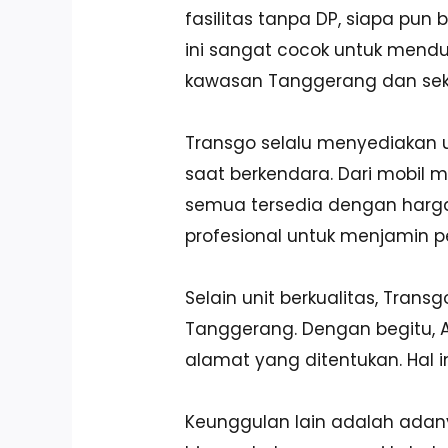
fasilitas tanpa DP, siapa pu
ini sangat cocok untuk menduk
kawasan Tanggerang dan seki
Transgo selalu menyediakan 
saat berkendara. Dari mobil 
semua tersedia dengan harga 
profesional untuk menjamin pe
Selain unit berkualitas, Tran
Tanggerang. Dengan begitu, An
alamat yang ditentukan. Hal i
Keunggulan lain adalah adanya