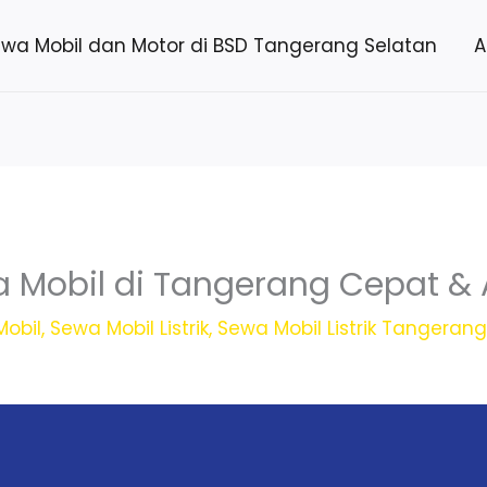
ewa Mobil dan Motor di BSD Tangerang Selatan
A
a Mobil di Tangerang Cepat 
obil
,
Sewa Mobil Listrik
,
Sewa Mobil Listrik Tangeran