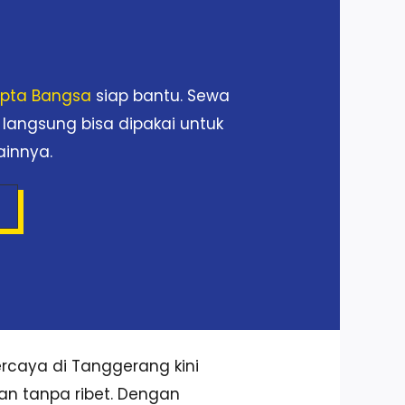
Cipta Bangsa
siap bantu. Sewa
 langsung bisa dipakai untuk
ainnya.
rcaya di Tanggerang kini
dan tanpa ribet. Dengan