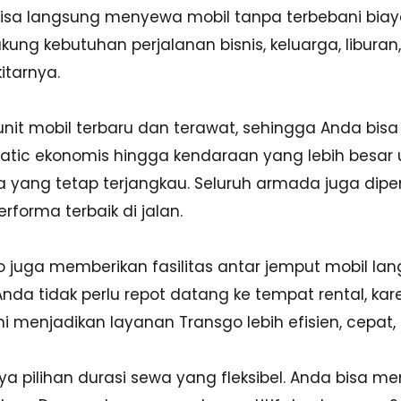
n bisa langsung menyewa mobil tanpa terbebani bi
ung kebutuhan perjalanan bisnis, keluarga, liburan, 
tarnya.
unit mobil terbaru dan terawat, sehingga Anda b
matic ekonomis hingga kendaraan yang lebih besar 
yang tetap terjangkau. Seluruh armada juga diperi
rforma terbaik di jalan.
sgo juga memberikan fasilitas antar jemput mobil la
da tidak perlu repot datang ke tempat rental, kare
ni menjadikan layanan Transgo lebih efisien, cepa
 pilihan durasi sewa yang fleksibel. Anda bisa me