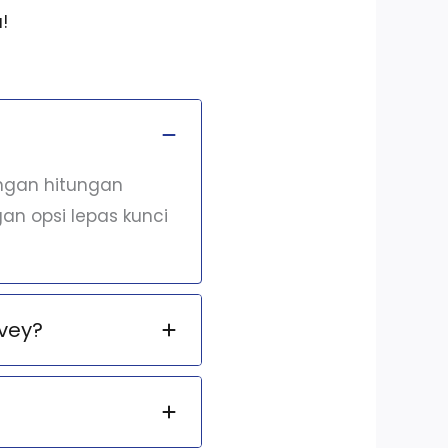
!
engan hitungan
an opsi lepas kunci
vey?