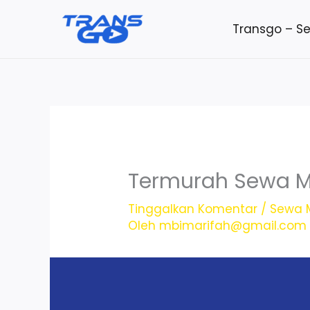
Lewati
Transgo – S
ke
konten
Termurah Sewa M
Tinggalkan Komentar
/
Sewa M
Oleh
mbimarifah@gmail.com