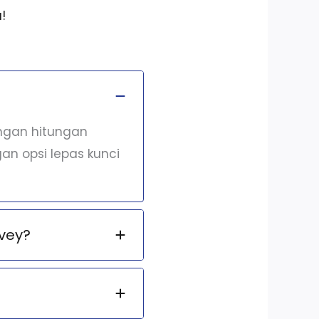
!
engan hitungan
an opsi lepas kunci
vey?