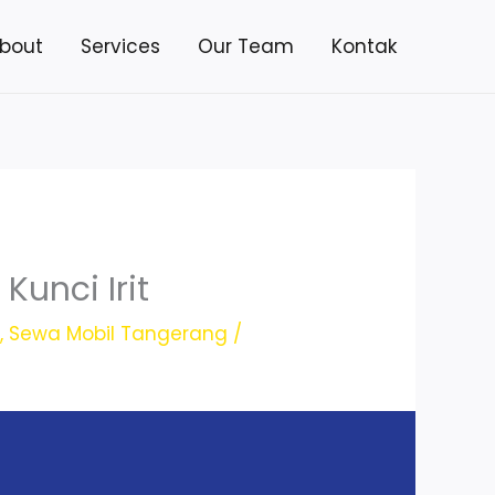
bout
Services
Our Team
Kontak
unci Irit
g
,
Sewa Mobil Tangerang
/