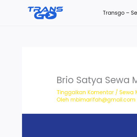
Lewati
Transgo – S
ke
konten
Brio Satya Sewa M
Tinggalkan Komentar
/
Sewa M
Oleh
mbimarifah@gmail.com