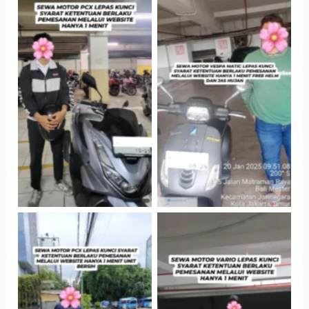
Hotel Kartika
Cityplaza
Chandra, Jakarta
Jatinegara Gedung
Selatan
Parkir P6A