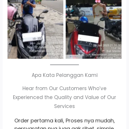
Cityplaza
Antar Jemput
Jatinegara Gedung
Kendaraan
Parkir P6A
Apa Kata Pelanggan Kami
Hear from Our Customers Who’ve
Experienced the Quality and Value of Our
Services
,
Whort it banget
pelayanan
ramah
,
satset recomm banget lah pokoknya