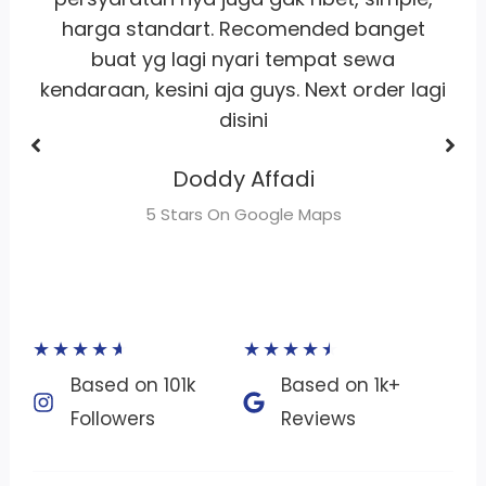
buat sewa motor area jakarta
Dhimas Adrian Adrian
gi
5 Stars On Google Maps
★
★
★
★
★
★
★
★
★
★
Based on 101k
Based on 1k+
Followers​
Reviews​