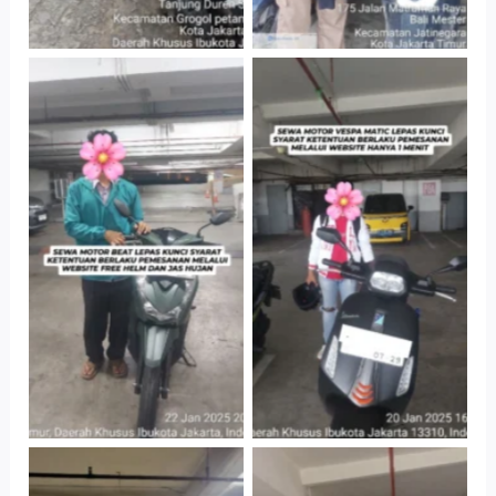
Cityplaza
Cityplaza
Jatinegara Gedung
Jatinegara Gedung
Parkir P6A
Parkir P6A