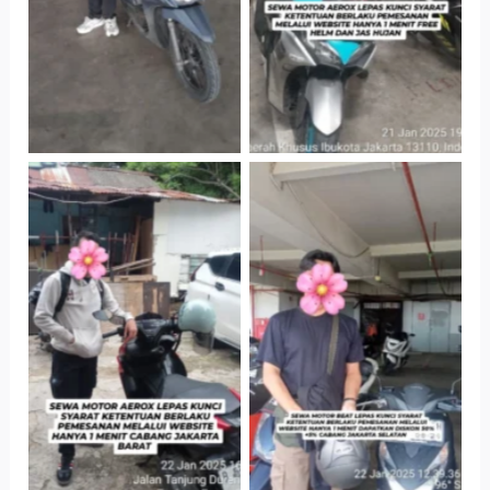
Cityplaza
Cabang Jakarta
Jatinegara Gedung
Barat
Parkir P6A