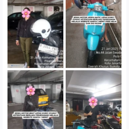
Cityplaza
Antar Jemput
Jatinegara Gedung
Kendaraan
Parkir P6A
Cityplaza
Cityplaza
Jatinegara Gedung
Jatinegara Gedung
Parkir P6A
Parkir P6A