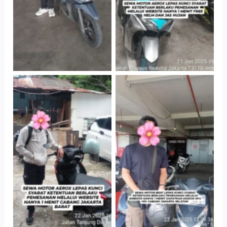
Cityplaza
Cabang Jakarta
Jatinegara Gedung
Barat
Parkir P6A