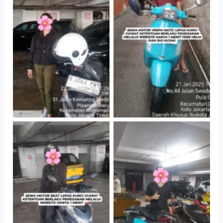
Cityplaza
Antar Jemput
Jatinegara Gedung
Kendaraan
Parkir P6A
Cityplaza
Cityplaza
Jatinegara Gedung
Jatinegara Gedung
Parkir P6A
Parkir P6A