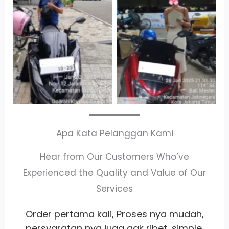
Cityplaza
Antar Jemput
Jatinegara Gedung
Kendaraan
Parkir P6A
Apa Kata Pelanggan Kami
Hear from Our Customers Who’ve
Experienced the Quality and Value of Our
Services
,
Whort it banget
pelayanan
ramah
,
satset recomm banget lah pokoknya