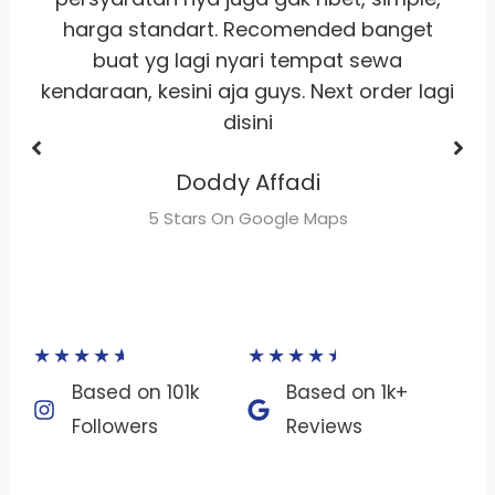
buat sewa motor area jakarta
Dhimas Adrian Adrian
gi
5 Stars On Google Maps
★
★
★
★
★
★
★
★
★
★
Based on 101k
Based on 1k+
Followers​
Reviews​