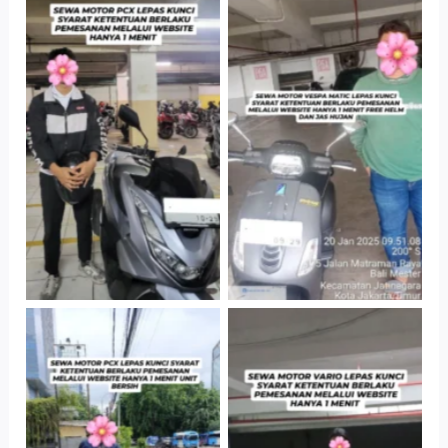
Hotel Kartika
Cityplaza
Chandra, Jakarta
Jatinegara Gedung
Selatan
Parkir P6A