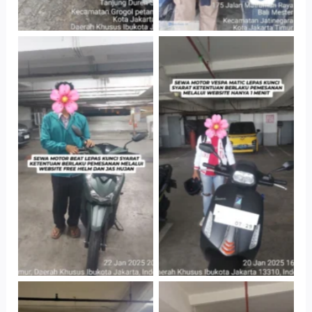
Cityplaza
Cityplaza
Jatinegara Gedung
Jatinegara Gedung
Parkir P6A
Parkir P6A