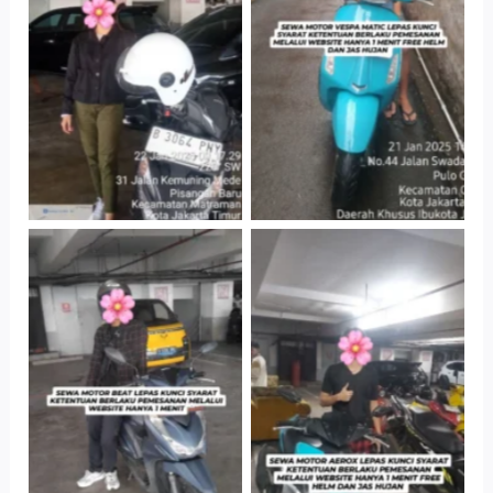
Antar Jemput
Jatinegara Gedung
Kendaraan
Parkir P6A
Cityplaza
Cityplaza
Jatinegara Gedung
Jatinegara Gedung
Parkir P6A
Parkir P6A