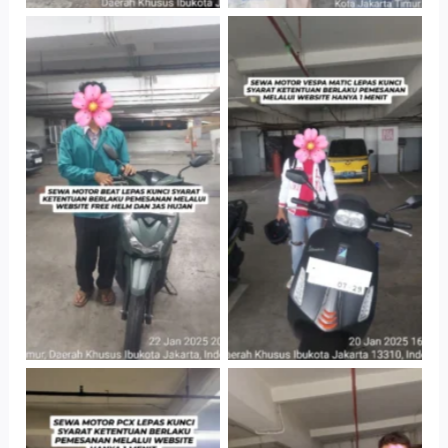
Cityplaza
Cityplaza
Jatinegara Gedung
Jatinegara Gedung
Parkir P6A
Parkir P6A