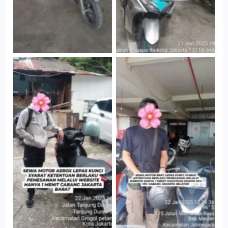
Cityplaza
Cabang Jakarta
Jatinegara Gedung
Barat
Parkir P6A