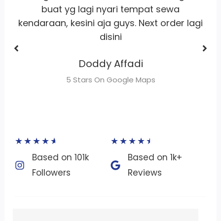
Dhimas Adrian Adrian
gi
5 Stars On Google Maps
★
★
★
★
★
★
★
★
★
★
Based on 101k
Based on 1k+
Followers​
Reviews​