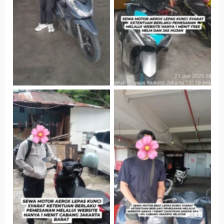
Parkir P6A
Parkir P6A
Cityplaza
Cabang Jakarta
Jatinegara Gedung
Barat
Parkir P6A