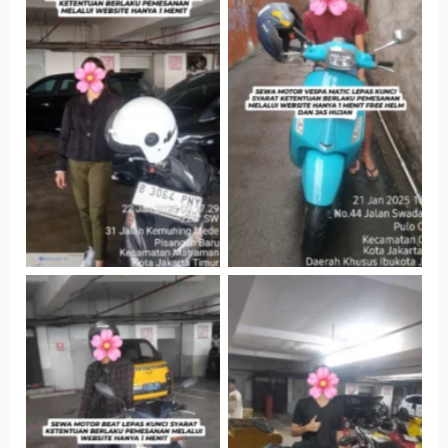
Cityplaza
Antar Jemput
Jatinegara Gedung
Kendaraan
Parkir P6A
Cityplaza
Cityplaza
Jatinegara Gedung
Jatinegara Gedung