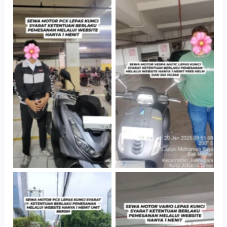
Hotel Kartika
Cityplaza
Chandra, Jakarta
Jatinegara Gedung
Selatan
Parkir P6A