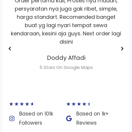
,
Whort it banget
pelayanan
ramah
,
satset recomm banget lah pokoknya
buat sewa motor area jakarta
Dhimas Adrian Adrian
gi
5 Stars On Google Maps
★
★
★
★
★
★
★
★
★
★
Based on 101k
Based on 1k+
Followers​
Reviews​