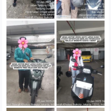
Cityplaza
Cityplaza
Jatinegara Gedung
Jatinegara Gedung
Parkir P6A
Parkir P6A