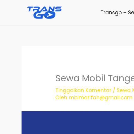
Lewati
Transgo – S
ke
konten
Sewa Mobil Tange
Tinggalkan Komentar
/
Sewa M
Oleh
mbimarifah@gmail.com