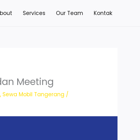
bout
Services
Our Team
Kontak
dan Meeting
g
,
Sewa Mobil Tangerang
/