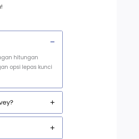
!
engan hitungan
an opsi lepas kunci
vey?