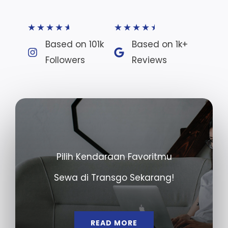
★
★
★
★
★
★
★
★
★
★
Based on 101k
Based on 1k+
Followers​
Reviews​
Pilih Kendaraan Favoritmu
Sewa di Transgo Sekarang!
READ MORE