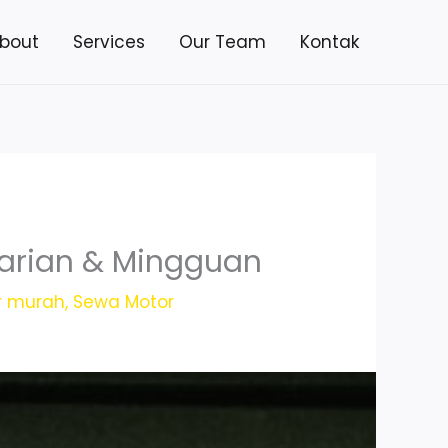
bout
Services
Our Team
Kontak
Harian & Mingguan
r murah
,
Sewa Motor