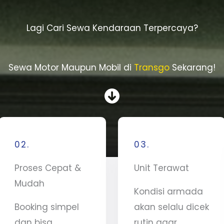
Lagi Cari Sewa Kendaraan Terpercaya?
Sewa Motor Maupun Mobil di
Transgo
Sekarang!
02.
03.
Proses Cepat &
Unit Terawat
Mudah
Kondisi armada
Booking simpel
akan selalu dicek
dan bisa
rutin agar