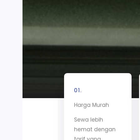
01.
Harga Murah
Sewa lebih
hemat dengan
tarif yang