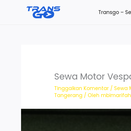
Lewati
Transgo – S
ke
konten
Sewa Motor Vespa
Tinggalkan Komentar
/
Sewa 
Tangerang
/ Oleh
mbimarifa