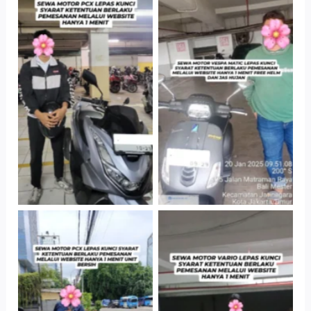
Hotel Kartika
Cityplaza
Chandra, Jakarta
Jatinegara Gedung
Selatan
Parkir P6A
Cityplaza