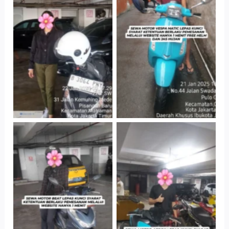
Cityplaza
Antar Jemput
Jatinegara Gedung
Kendaraan
Parkir P6A
Cityplaza
Cityplaza
Jatinegara Gedung
Jatinegara Gedung
Parkir P6A
Parkir P6A