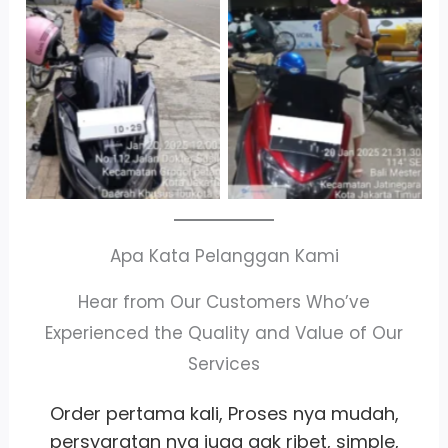
Antar Jemput
Jatinegara Gedung
Kendaraan
Parkir P6A
Apa Kata Pelanggan Kami
Hear from Our Customers Who’ve
Experienced the Quality and Value of Our
Services
,
Whort it banget
pelayanan
ramah
,
satset recomm banget lah pokoknya