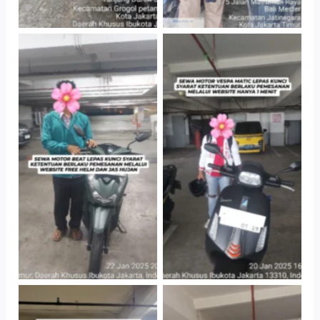
Cityplaza
Cityplaza
Jatinegara Gedung
Jatinegara Gedung
Parkir P6A
Parkir P6A