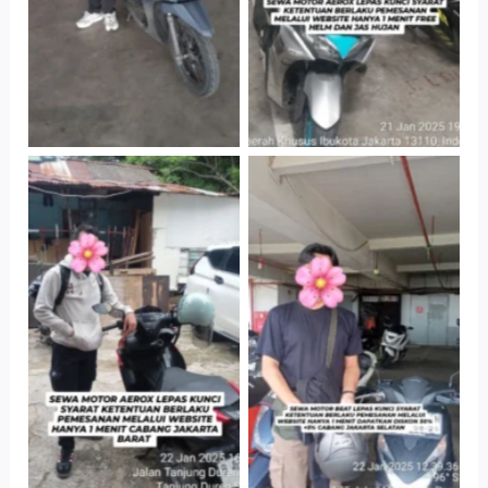
Cityplaza
Cabang Jakarta
Jatinegara Gedung
Barat
Parkir P6A