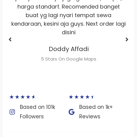
buat sewa motor area jakarta
Dhimas Adrian Adrian
gi
5 Stars On Google Maps
★
★
★
★
★
★
★
★
★
★
Based on 101k
Based on 1k+
Followers​
Reviews​