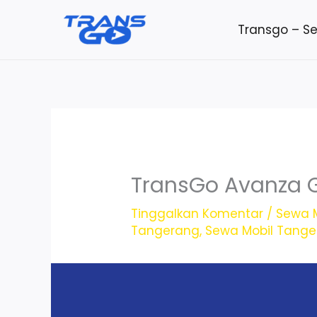
Lewati
Transgo – S
ke
konten
TransGo Avanza 
Tinggalkan Komentar
/
Sewa M
Tangerang
,
Sewa Mobil Tang