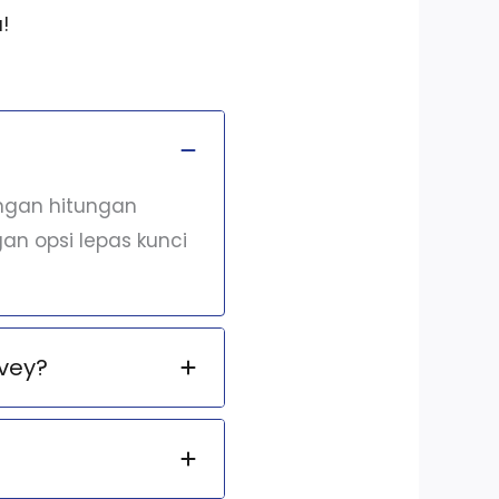
!
engan hitungan
an opsi lepas kunci
vey?