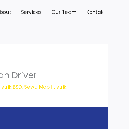
bout
Services
Our Team
Kontak
n Driver
istrik BSD
,
Sewa Mobil Listrik