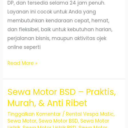
DP, dan tersedia selama 24 jam penuh.
Layanan ini cocok untuk Anda yang
membutuhkan kendaraan cepat, hemat,
dan fleksibel, baik untuk kebutuhan harian,
perjalanan bisnis, maupun aktivitas ojek
online seperti
sewa
Read More »
Motor
BSD
Sewa Motor BSD – Praktis,
Tangerang
–
Murah, & Anti Ribet
Aman
Tinggalkan Komentar
/
Rental Vespa Matic
,
&
Sewa Motor
,
Sewa Motor BSD
,
Sewa Motor
Siap
Listrik
,
Sewa Motor Listrik BSD
,
Sewa Motor