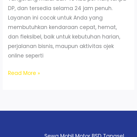
DP, dan tersedia selama 24 jam penuh.
Layanan ini cocok untuk Anda yang
membutuhkan kendaraan cepat, hemat,
dan fleksibel, baik untuk kebutuhan harian,
perjalanan bisnis, maupun aktivitas ojek
online seperti
Sewa
Read More »
Motor
BSD
Tangerang
24
Jam
–
Sewa Mobil Motor BSD Tangsel