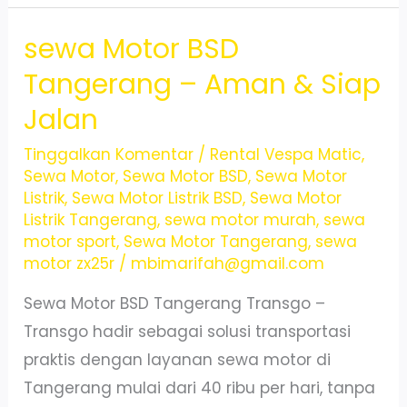
Murah
sewa Motor BSD
BSD
Tangerang
Tangerang – Aman & Siap
–
Jalan
Praktis,
Aman,
Tinggalkan Komentar
/
Rental Vespa Matic
,
Sewa Motor
,
Sewa Motor BSD
,
Sewa Motor
Anti
Listrik
,
Sewa Motor Listrik BSD
,
Sewa Motor
Ribet
Listrik Tangerang
,
sewa motor murah
,
sewa
motor sport
,
Sewa Motor Tangerang
,
sewa
motor zx25r
/
mbimarifah@gmail.com
Sewa Motor BSD Tangerang Transgo –
Transgo hadir sebagai solusi transportasi
praktis dengan layanan sewa motor di
Tangerang mulai dari 40 ribu per hari, tanpa