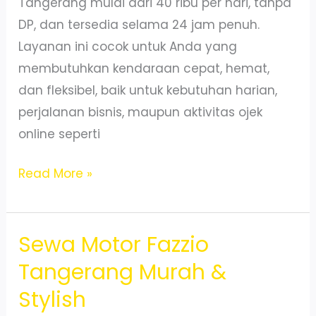
Tangerang mulai dari 40 ribu per hari, tanpa
DP, dan tersedia selama 24 jam penuh.
Layanan ini cocok untuk Anda yang
membutuhkan kendaraan cepat, hemat,
dan fleksibel, baik untuk kebutuhan harian,
perjalanan bisnis, maupun aktivitas ojek
online seperti
Sewa
Read More »
Motor
Murah
Sewa Motor Fazzio
BSD
Tangerang
Tangerang Murah &
–
Stylish
Unit