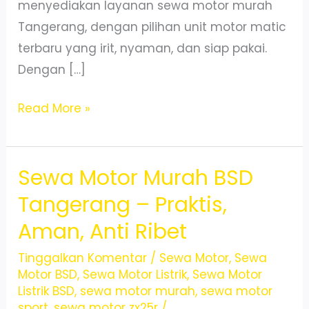
menyediakan layanan sewa motor murah
Tangerang, dengan pilihan unit motor matic
terbaru yang irit, nyaman, dan siap pakai.
Dengan […]
Sewa
Read More »
Motor
Harian
Sewa Motor Murah BSD
Cipondoh
Tangerang
Tangerang – Praktis,
Murah
Aman, Anti Ribet
Terpercaya
Tinggalkan Komentar
/
Sewa Motor
,
Sewa
Motor BSD
,
Sewa Motor Listrik
,
Sewa Motor
Listrik BSD
,
sewa motor murah
,
sewa motor
sport
,
sewa motor zx25r
/