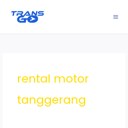
Lewati
ke
konten
rental motor
tanggerang