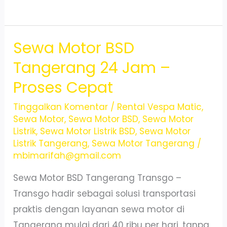
Motor
Fazzio
Sewa Motor BSD
Tangerang
Murah
Tangerang 24 Jam –
&
Proses Cepat
Stylish
Tinggalkan Komentar
/
Rental Vespa Matic
,
Sewa Motor
,
Sewa Motor BSD
,
Sewa Motor
Listrik
,
Sewa Motor Listrik BSD
,
Sewa Motor
Listrik Tangerang
,
Sewa Motor Tangerang
/
mbimarifah@gmail.com
Sewa Motor BSD Tangerang Transgo –
Transgo hadir sebagai solusi transportasi
praktis dengan layanan sewa motor di
Tangerang mulai dari 40 ribu per hari, tanpa