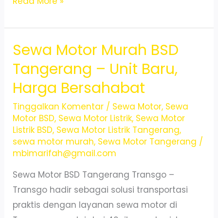
Sewa
Read More »
Motor
BSD
Sewa Motor Murah BSD
–
Praktis,
Tangerang – Unit Baru,
Murah,
Harga Bersahabat
&
Anti
Tinggalkan Komentar
/
Sewa Motor
,
Sewa
Motor BSD
,
Sewa Motor Listrik
,
Sewa Motor
Ribet
Listrik BSD
,
Sewa Motor Listrik Tangerang
,
sewa motor murah
,
Sewa Motor Tangerang
/
mbimarifah@gmail.com
Sewa Motor BSD Tangerang Transgo –
Transgo hadir sebagai solusi transportasi
praktis dengan layanan sewa motor di